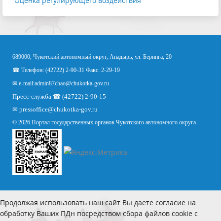
Оценка регулирующего воздействия
689000, Чукотский автономный округ, Анадырь, ул. Беринга, 20
☎ Телефон: (42722) 2-90-31 Факс: 2-29-19
✉ e-mail:
admin87chao@chukotka-gov.ru
Пресс-служба ☎ (42722) 2-90-15
✉
pressoffice
@chukotka-gov.ru
© 2026 Портал государственных органов Чукотского автономного округа
Продолжая использовать наш сайт Вы даете согласие на
обработку Ваших ПДн посредством сбора файлов cookie с