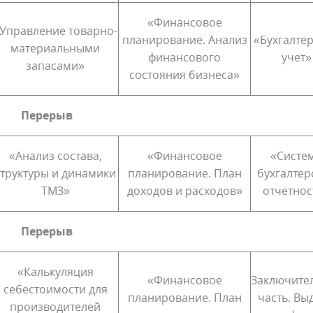
«Финансовое
Управление товарно-
планирование. Анализ
«Бухгалте
материальными
финансового
учет»
запасами»
состояния бизнеса»
Перерыв
«Анализ состава,
«Финансовое
«Систе
структуры и динамики
планирование. План
бухгалтер
ТМЗ»
доходов и расходов»
отчетнос
Перерыв
«Калькуляция
«Финансовое
Заключите
себестоимости для
планирование. План
часть. Вы
производителей