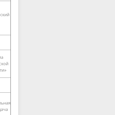
рский
ма
ской
ти»
льная
дача