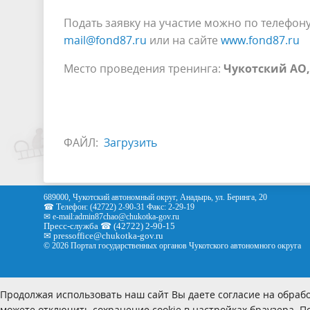
Подать заявку на участие можно по телефон
mail@fond87.ru
или на сайте
www.fond87.ru
Место проведения тренинга:
Чукотский АО,
ФАЙЛ:
Загрузить
689000, Чукотский автономный округ, Анадырь, ул. Беринга, 20
☎ Телефон: (42722) 2-90-31 Факс: 2-29-19
✉ e-mail:
admin87chao@chukotka-gov.ru
Пресс-служба ☎ (42722) 2-90-15
✉
pressoffice
@chukotka-gov.ru
© 2026 Портал государственных органов Чукотского автономного округа
Продолжая использовать наш сайт Вы даете согласие на обрабо
можете отключить сохранение cookie в настройках браузера. 