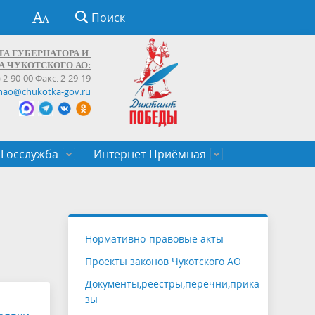
Поиск
ТА ГУБЕРНАТОРА И
А ЧУКОТСКОГО АО:
) 2-90-00 Факс: 2-29-19
hao@chukotka-gov.ru
Госслужба
Интернет-Приёмная
ти
ентров
приказы
Муниципальные образования
Федеральные органы власти
Приоритетные направления
Объявления, конкурсы, заявки
От первого лица
Профессиональное развитие
Оставить обращение (обратная связь)
государственных гражданских
Бизнесу
Нормативно-правовые акты
служащих Чукотского автономного
Проекты законов Чукотского АО
округа
Документы,реестры,перечни,прика
зы