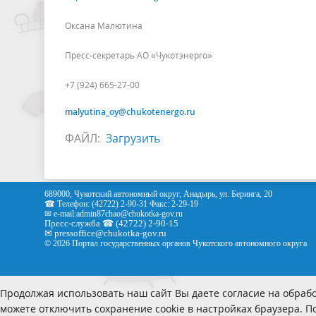
Оксана Малютина
Пресс-секретарь АО «Чукотэнерго»
+7 (924) 665-27-00
malyutina_oy@chukotenergo.ru
ФАЙЛ:
Загрузить
689000, Чукотский автономный округ, Анадырь, ул. Беринга, 20
☎ Телефон: (42722) 2-90-31 Факс: 2-29-19
✉ e-mail:
admin87chao@chukotka-gov.ru
Пресс-служба ☎ (42722) 2-90-15
✉
pressoffice
@chukotka-gov.ru
© 2026 Портал государственных органов Чукотского автономного округа
Продолжая использовать наш сайт Вы даете согласие на обрабо
можете отключить сохранение cookie в настройках браузера. 