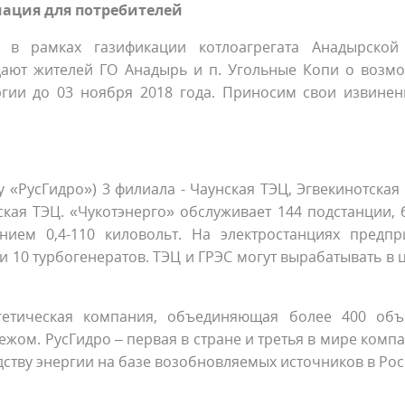
ация для потребителей
 в рамках газификации котлоагрегата Анадырской
дают жителей ГО Анадырь и п. Угольные Копи о возм
гии до 03 ноября 2018 года. Приносим свои извинен
у «РусГидро») 3 филиала - Чаунская ТЭЦ, Эгвекинотская
кая ТЭЦ. «Чукотэнерго» обслуживает 144 подстанции, 
ием 0,4-110 киловольт. На электростанциях предпр
 и 10 турбогенератов. ТЭЦ и ГРЭС могут вырабатывать в
гетическая компания, объединяющая более 400 объ
жом. РусГидро – первая в стране и третья в мире компа
дству энергии на базе возобновляемых источников в Рос