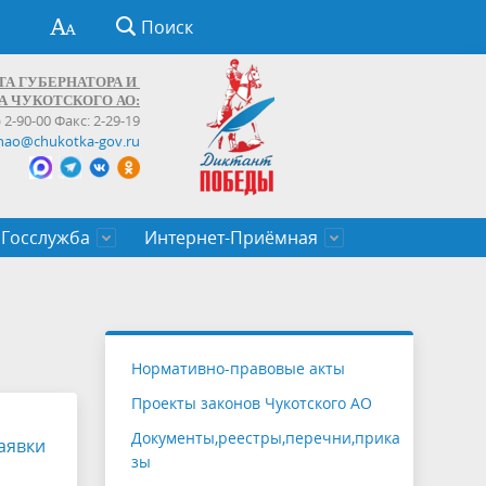
Поиск
ТА ГУБЕРНАТОРА И
А ЧУКОТСКОГО АО:
) 2-90-00 Факс: 2-29-19
hao@chukotka-gov.ru
Госслужба
Интернет-Приёмная
ти
ентров
приказы
Муниципальные образования
Федеральные органы власти
Приоритетные направления
Объявления, конкурсы, заявки
От первого лица
Профессиональное развитие
Оставить обращение (обратная связь)
государственных гражданских
Бизнесу
Нормативно-правовые акты
служащих Чукотского автономного
Проекты законов Чукотского АО
округа
Документы,реестры,перечни,прика
аявки
зы