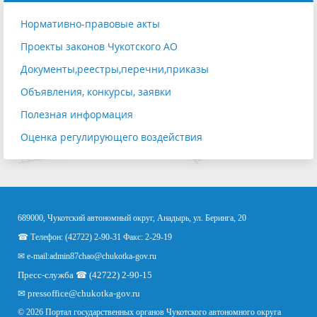
Нормативно-правовые акты
Проекты законов Чукотского АО
Документы,реестры,перечни,приказы
Объявления, конкурсы, заявки
Полезная информация
Оценка регулирующего воздействия
689000, Чукотский автономный округ, Анадырь, ул. Беринга, 20
☎ Телефон: (42722) 2-90-31 Факс: 2-29-19
✉ e-mail:
admin87chao@chukotka-gov.ru
Пресс-служба ☎ (42722) 2-90-15
✉
pressoffice
@chukotka-gov.ru
© 2026 Портал государственных органов Чукотского автономного округа