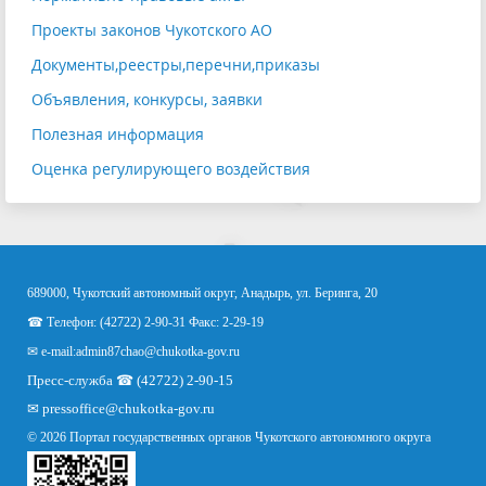
Проекты законов Чукотского АО
Документы,реестры,перечни,приказы
Объявления, конкурсы, заявки
Полезная информация
Оценка регулирующего воздействия
689000, Чукотский автономный округ, Анадырь, ул. Беринга, 20
☎ Телефон: (42722) 2-90-31 Факс: 2-29-19
✉ e-mail:
admin87chao@chukotka-gov.ru
Пресс-служба ☎ (42722) 2-90-15
✉
pressoffice
@chukotka-gov.ru
© 2026 Портал государственных органов Чукотского автономного округа