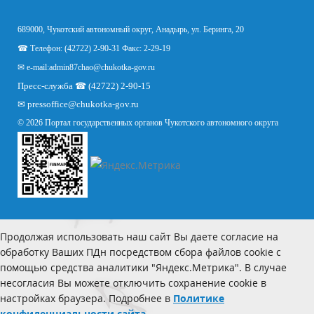
689000, Чукотский автономный округ, Анадырь, ул. Беринга, 20
☎ Телефон: (42722) 2-90-31 Факс: 2-29-19
✉ e-mail:
admin87chao@chukotka-gov.ru
Пресс-служба ☎ (42722) 2-90-15
✉
pressoffice
@chukotka-gov.ru
© 2026 Портал государственных органов Чукотского автономного округа
Продолжая использовать наш сайт Вы даете согласие на
обработку Ваших ПДн посредством сбора файлов cookie с
помощью средства аналитики "Яндекс.Метрика". В случае
несогласия Вы можете отключить сохранение cookie в
настройках браузера. Подробнее в
Политике
конфиденциальности сайта.