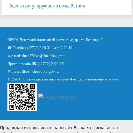
Оценка регулирующего воздействия
689000, Чукотский автономный округ, Анадырь, ул. Беринга, 20
☎ Телефон: (42722) 2-90-31 Факс: 2-29-19
✉ e-mail:
admin87chao@chukotka-gov.ru
Пресс-служба ☎ (42722) 2-90-15
✉
pressoffice
@chukotka-gov.ru
© 2026 Портал государственных органов Чукотского автономного округа
Продолжая использовать наш сайт Вы даете согласие на