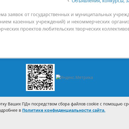
Объявления, конкурсы, з
а заявок от государственных и муниципальных учреж
чением казенных учреждений) и некоммерческих органи
орческих проектов любительских творческих коллективо
тку Ваших ПДн посредством сбора файлов cookie с помощью сре
Подробнее в
Политике конфиденциальности сайта.