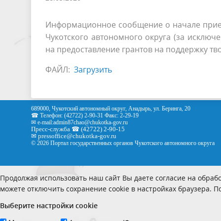
Информационное сообщение о начале прием
Чукотского автономного округа (за исклю
на предоставление грантов на поддержку тв
ФАЙЛ:
Загрузить
689000, Чукотский автономный округ, Анадырь, ул. Беринга, 20
☎ Телефон: (42722) 2-90-31 Факс: 2-29-19
✉ e-mail:
admin87chao@chukotka-gov.ru
Пресс-служба ☎ (42722) 2-90-15
✉
pressoffice
@chukotka-gov.ru
© 2026 Портал государственных органов Чукотского автономного округа
Продолжая использовать наш сайт Вы даете согласие на обрабо
можете отключить сохранение cookie в настройках браузера. 
Выберите настройки cookie