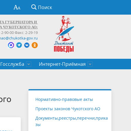
Поиск
ТА ГУБЕРНАТОРА И
А ЧУКОТСКОГО АО:
) 2-90-00 Факс: 2-29-19
hao@chukotka-gov.ru
Госслужба
Интернет-Приёмная
ти
ентров
приказы
Муниципальные образования
Федеральные органы власти
Приоритетные направления
Объявления, конкурсы, заявки
От первого лица
Профессиональное развитие
Оставить обращение (обратная связь)
государственных гражданских
Бизнесу
ого
Нормативно-правовые акты
служащих Чукотского автономного
Проекты законов Чукотского АО
округа
Документы,реестры,перечни,прика
зы