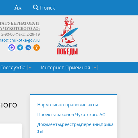
Поиск
ТА ГУБЕРНАТОРА И
А ЧУКОТСКОГО АО:
) 2-90-00 Факс: 2-29-19
hao@chukotka-gov.ru
Госслужба
Интернет-Приёмная
ти
ентров
приказы
Муниципальные образования
Федеральные органы власти
Приоритетные направления
Объявления, конкурсы, заявки
От первого лица
Профессиональное развитие
Оставить обращение (обратная связь)
государственных гражданских
Бизнесу
ного
Нормативно-правовые акты
служащих Чукотского автономного
Проекты законов Чукотского АО
округа
Документы,реестры,перечни,прика
зы