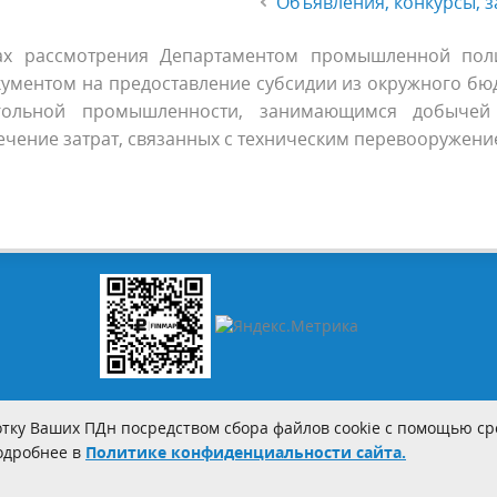
Объявления, конкурсы, з
ах рассмотрения Департаментом промышленной пол
окументом на предоставление субсидии из окружного бю
гольной промышленности, занимающимся добычей
чение затрат, связанных с техническим перевооружен
тку Ваших ПДн посредством сбора файлов cookie с помощью сре
Подробнее в
Политике конфиденциальности сайта.