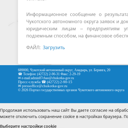
Информационное сообщение о результат
Чукотского автономного округа заявок и д
юридическим лицам – предприятиям у
подземным способом, на финансовое обеспе
ФАЙЛ:
Загрузить
689000, Чукотский автономный округ, Анадырь, ул. Беринга, 20
☎ Телефон: (42722) 2-90-31 Факс: 2-29-19
✉ e-mail:
admin87chao@chukotka-gov.ru
Пресс-служба ☎ (42722) 2-90-15
✉
pressoffice
@chukotka-gov.ru
© 2026 Портал государственных органов Чукотского автономного округа
Продолжая использовать наш сайт Вы даете согласие на обрабо
можете отключить сохранение cookie в настройках браузера. 
Выберите настройки cookie