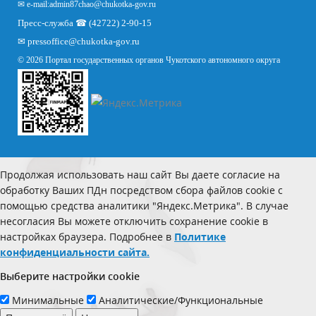
✉ e-mail:
admin87chao@chukotka-gov.ru
Пресс-служба ☎ (42722) 2-90-15
✉
pressoffice
@chukotka-gov.ru
© 2026 Портал государственных органов Чукотского автономного округа
Продолжая использовать наш сайт Вы даете согласие на
обработку Ваших ПДн посредством сбора файлов cookie с
помощью средства аналитики "Яндекс.Метрика". В случае
несогласия Вы можете отключить сохранение cookie в
настройках браузера. Подробнее в
Политике
конфиденциальности сайта.
Выберите настройки cookie
Минимальные
Аналитические/Функциональные