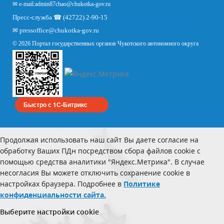
✉ e-mail:
admin87chao@chukotka-gov.ru
Пресс-служба ☎ (42722) 2-90-15
✉
pressoffice
@chukotka-gov.ru
© 2026 Портал государственных органов Чукотского автономного округа
Быстро с 1С-Битрикс
Продолжая использовать наш сайт Вы даете согласие на
обработку Ваших ПДн посредством сбора файлов cookie с
помощью средства аналитики "Яндекс.Метрика". В случае
несогласия Вы можете отключить сохранение cookie в
настройках браузера. Подробнее в
Политике
конфиденциальности сайта.
Выберите настройки cookie