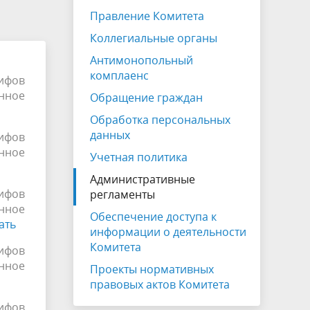
ы
Инвестиционные программы
Правление Комитета
уги для
Мониторинг
Коллегиальные органы
Для опубликования информации
Антимонопольный
комплаенс
ифов
нное
Обращение граждан
Обработка персональных
данных
ифов
нное
Учетная политика
Административные
ифов
регламенты
нное
Обеспечение доступа к
ать
информации о деятельности
Комитета
ифов
нное
Проекты нормативных
правовых актов Комитета
ифов