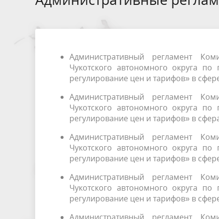
Обеспечение доступа к информации
Информация о величине
Проекты
Стандар
о деятельности Комитета
средневзвешенной стоимости
актов Ко
Предвар
единицы электрической энергии
изменен
Административный регламент Ком
Меры поддержки участников СВО и
Чукотского автономного округа по 
членов их семей
регулирование цен и тарифов» в сфе
Административный регламент Ком
Чукотского автономного округа по 
регулирование цен и тарифов» в сфер
Административный регламент Ком
Чукотского автономного округа по 
регулирование цен и тарифов» в сфе
Административный регламент Ком
Чукотского автономного округа по 
регулирование цен и тарифов» в сфе
Административный регламент Ком