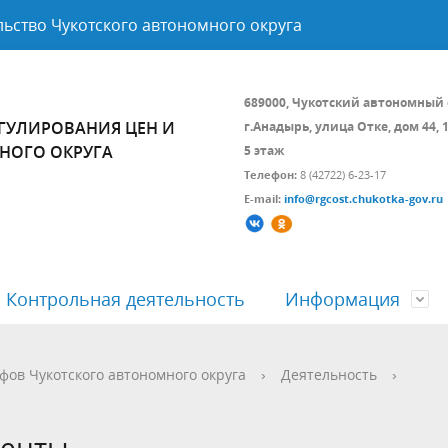
ьство Чукотского автономного округа
689000, Чукотский автономный 
ГУЛИРОВАНИЯ ЦЕН И
г.Анадырь, улица Отке, дом 44, 
НОГО ОКРУГА
5 этаж
Телефон:
8 (42722) 6-23-17
E-mail:
info@rgcost.chukotka-gov.ru
Контрольная деятельность
Информация
а и состав
ие Комитета
ция для регулируемых
Перечень пространственных
Коллегиальные органы
Предложения по предельном
фов Чукотского автономного округа
›
Деятельность
›
аций
сведений
уровню тарифов
ка персональных данных
Учетная политика
менты