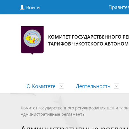
Правител
Войти
КОМИТЕТ ГОСУДАРСТВЕННОГО РЕ
ТАРИФОВ ЧУКОТСКОГО АВТОНОМ
О Комитете
Деятельность
Полномочия, задачи и функции
Отчёты, планы
Информация о росте платы граждан
Структур
Правлен
Информа
Комитет государственного регулирования цен и тари
Административные регламенты
за коммунальные услуги
организ
Обращение граждан
Обработ
Административные регла