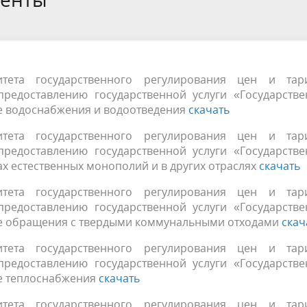
 нормативных правовых
ты раскрытия информации
Производственные программ
митета
ительное согласие на
Тарифы на коммунальные усл
ие значений ДПР
населения
итета государственного регулирования цен и тар
предоставлению государственной услуги «Государстве
ре водоснабжения и водоотведения
скачать
итета государственного регулирования цен и тар
предоставлению государственной услуги «Государстве
ах естественных монополий и в других отраслях
скачать
итета государственного регулирования цен и тар
предоставлению государственной услуги «Государстве
ре обращения с твердыми коммунальными отходами
скач
итета государственного регулирования цен и тар
предоставлению государственной услуги «Государстве
ре теплоснабжения
скачать
итета государственного регулирования цен и тар