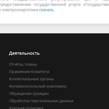
предоставлению государственной услуги «Государстве
е электроэнергетики
скачать
Деятельность
Отчёты, планы
Правление Комитета
Коллегиальные органы
Антимонопольный комплаенс
Обращение граждан
Обработка персональных данных
Учетная политика