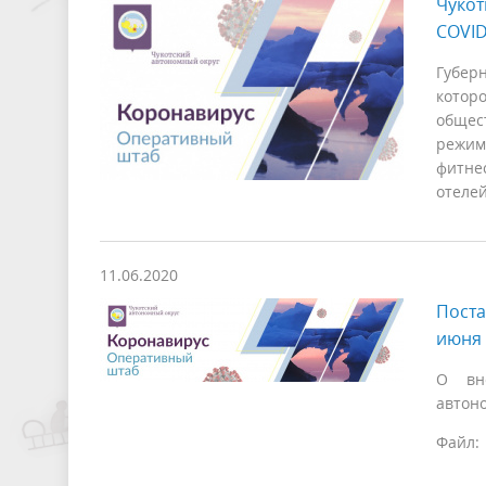
Чукот
COVID
Губер
кото
общест
режим
фитне
отелей
11.06.2020
Поста
июня 
О вне
автоно
Файл