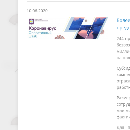
10.06.2020
Более
предп
244 пр
безво
милли
на по
Субси
компе
отрас
работн
Разме
сотруд
мае мо
факти
Для п