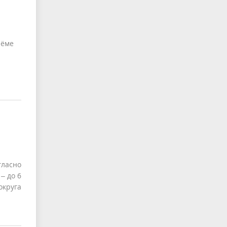
ъёме
ласно
– до 6
круга