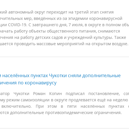
кий автономный округ переходит на третий этап снятия
ичительных мер, введённых из-за эпидемии коронавирусной
ии COVID-19. С завтрашнего дня, 7 июля, в округе в полном об
 начать работу объекты общественного питания, снимаются
чения на работу детских садов и учреждений культуры. Также
шается проводить массовые мероприятий на открытом воздухе.
и населённых пунктах Чукотки сняли дополнительные
ичения по коронавирусу
натор Чукотки Роман Копин подписал постановление, сог
му режим самоизоляции в округе продлевается ещё на неделю 
включительно. При этом в пяти населённых пунктах о
ются дополнительные противоэпидемические ограничения.