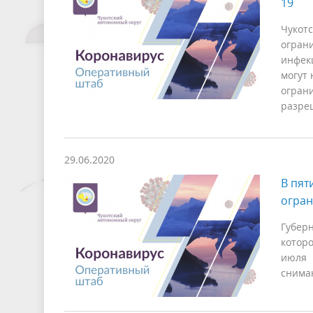
19
Чукотс
огран
инфекц
могут
ограни
разре
29.06.2020
В пят
огран
Губер
которо
июля 
снима