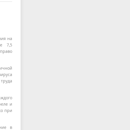
ния на
е 7,5
 право
тичной
вируса
 труда
аждого
реле и
ко при
ние в