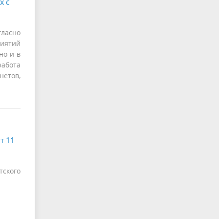
х с
ласно
иятий
но и в
работа
нетов,
т 11
ского