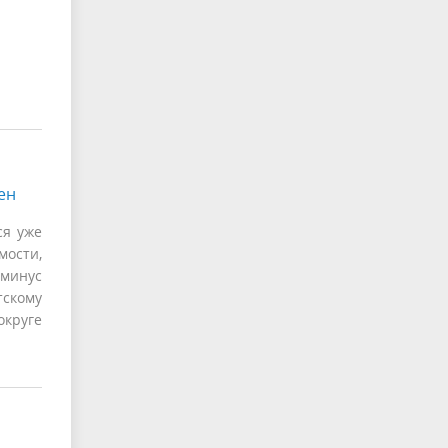
ен
ся уже
ости,
 минус
тскому
округе