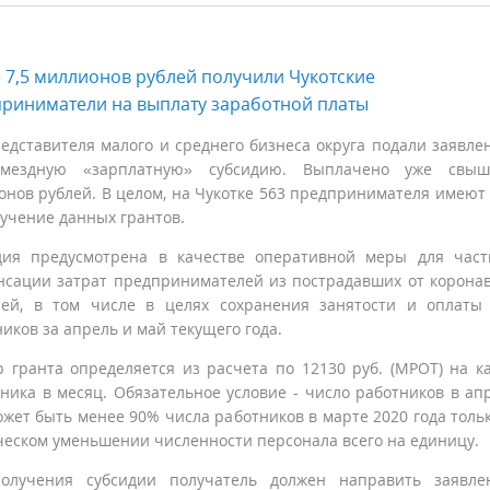
 7,5 миллионов рублей получили Чукотские
риниматели на выплату заработной платы
едставителя малого и среднего бизнеса округа подали заявле
змездную «зарплатную» субсидию. Выплачено уже свыш
онов рублей. В целом, на Чукотке 563 предпринимателя имеют
лучение данных грантов.
дия предусмотрена в качестве оперативной меры для час
нсации затрат предпринимателей из пострадавших от корона
лей, в том числе в целях сохранения занятости и оплаты
иков за апрель и май текущего года.
р гранта определяется из расчета по 12130 руб. (МРОТ) на к
ника в месяц. Обязательное условие - число работников в ап
жет быть менее 90% числа работников в марте 2020 года толь
ческом уменьшении численности персонала всего на единицу.
олучения субсидии получатель должен направить заявле