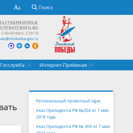
Поиск
ТА ГУБЕРНАТОРА И
А ЧУКОТСКОГО АО:
) 2-90-00 Факс: 2-29-19
hao@chukotka-gov.ru
Госслужба
Интернет-Приёмная
ти
ентров
приказы
Муниципальные образования
Федеральные органы власти
Приоритетные направления
Объявления, конкурсы, заявки
От первого лица
Профессиональное развитие
Оставить обращение (обратная связь)
государственных гражданских
Бизнесу
Региональный проектный офис
служащих Чукотского автономного
вать
Указ Президента РФ №204 от 7 мая
округа
2018 года
Указ Президента РФ № 309 от 7 мая
2024 года