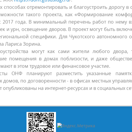
ных способах отремонтировать и благоустроить дорогу в
зможности такого проекта, как «Формирование комфо
с 2017 года. В минимальный перечень работ по нему в
ек и урн, освещение дворов. В проект могут быть включ
региональной специфики. Для Чукотского автономного о
ла Лариса Зорина.
оустройства могут как сами жители любого двора, 
шие помещения в домах поблизости, и даже обществ
мают в этом трудовое или финансовое участие.
исты ОНФ планируют разместить указанные памят
 домов, по договоренности - в офисах местных управл
 опубликованы на интернет-ресурсах и в социальных се