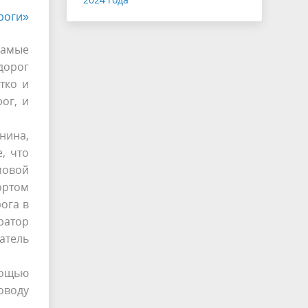
роги»
амые
дорог
тко и
ог, и
нина,
, что
мовой
ортом
ога в
ратор
атель
мощью
оводу