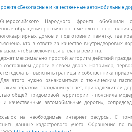
роекта «Безопасные и качественные автомобильные до
Общероссийского Народного фронта обобщили с
енные обращения россиян по теме плохого состояния 
ногоквартирных домов и подготовили памятку, где кра
ъяснено, кто в ответе за качество внутридворовых дор
ильцам, чтобы включиться в планы ремонта.
держат максимально простой алгоритм действий гражда
о состоянием дороги в своём дворе. Например, первое
ется сделать - выяснить границы и собственника придо
 Для этого нужно ознакомиться с техническим пасп
 Таким образом, гражданин узнает, принадлежит ли дор
астью общей придомовой территории, - пояснила моде
 и качественные автомобильные дороги», сопредсед
 ссылок на необходимые интернет ресурсы. С по
ить данные кадастрового учёта. Обращение по п
ИС ЖКХ
https://dom.gosuslugi.ru
/.