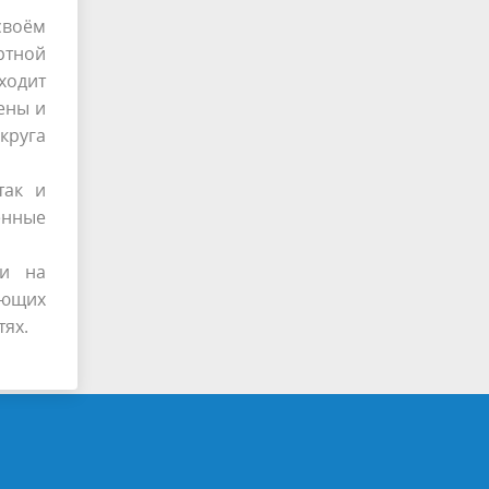
 своём
ртной
ходит
ены и
круга
так и
енные
ки на
яющих
тях.