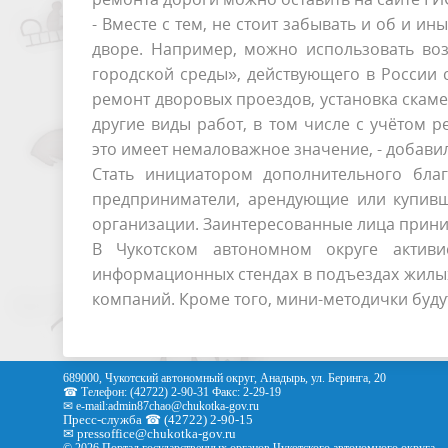
- Вместе с тем, не стоит забывать и об и и
дворе. Например, можно использовать во
городской среды», действующего в России 
ремонт дворовых проездов, установка скаме
другие виды работ, в том числе с учётом 
это имеет немаловажное значение, - добави
Стать инициатором дополнительного благ
предприниматели, арендующие или купив
организации. Заинтересованные лица прини
В Чукотском автономном округе актив
информационных стендах в подъездах жилых
компаний. Кроме того, мини-методички будут
689000, Чукотский автономный округ, Анадырь, ул. Беринга, 20
☎ Телефон: (42722) 2-90-31 Факс: 2-29-19
✉ e-mail:
admin87chao@chukotka-gov.ru
Пресс-служба ☎ (42722) 2-90-15
✉
pressoffice
@chukotka-gov.ru