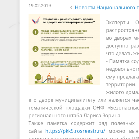
19.02.2019
Новости Национального п
Эксперты 
распростран
во дворах м
доступно раз
что делать ж
- Памятка со
недовольног
ему предлага
территории.
жилого дома.
его дворе муниципалитету или является ч
тематической площадки ОНФ «Безопасные
регионального штаба Лариса Зорина.
Также памятка содержит ряд полезных
сайта
https://pkk5.rosreestr.ru/
можно выясн
ремонта дороги можно оставить на сайте Г