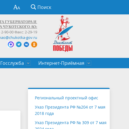
Поиск
ТА ГУБЕРНАТОРА И
А ЧУКОТСКОГО АО:
) 2-90-00 Факс: 2-29-19
hao@chukotka-gov.ru
Госслужба
Интернет-Приёмная
ти
ентров
приказы
Муниципальные образования
Федеральные органы власти
Приоритетные направления
Объявления, конкурсы, заявки
От первого лица
Профессиональное развитие
Оставить обращение (обратная связь)
государственных гражданских
Бизнесу
Региональный проектный офис
служащих Чукотского автономного
Указ Президента РФ №204 от 7 мая
округа
2018 года
Указ Президента РФ № 309 от 7 мая
2024 года