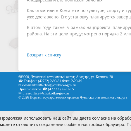
Как отметили в Комитете по культуре, спорту и т
уже доставлено. Его установку планируется завер
В этом году также в рамках нацпроекта планиру
района. На эти цели предусмотрено порядка 2 млн
Возврат к списку
689000, Чукотский автономный округ, Анадырь, ул. Беринга, 20
☎ Телефон: (42722) 2-90-31 Факс: 2-29-19
✉ e-mail:
admin87chao@chukotka-gov.ru
Пресс-служба ☎ (42722) 2-90-15
✉
pressoffice
@chukotka-gov.ru
© 2026 Портал государственных органов Чукотского автономного округа
Продолжая использовать наш сайт Вы даете согласие на обрабо
можете отключить сохранение cookie в настройках браузера. 