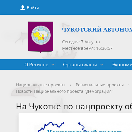
Войти
ЧУКОТСКИЙ АВТОНО
Сегодня: 7 Августа
Местное время: 16:36:57
О Регионе
Органы власти
Экономи
Общие сведения
Губернатор
Государственные программы
Нормативно-правовые акты
Новости
Конкурсы, сведения о вакантных
Порядок рассмотрения обращений
Символик
Правител
Национа
Проекты 
Новости 
Порядок 
Порядок 
Национальные проекты
›
Региональные проекты
›
Новости Национального проекта "Демография"
Чукотского АО
должностях
приемов
Общественная палата
Полезная информация
СМИ, учрежденные Правительством
Уполном
Оценка р
Чукотка-
На Чукотке по нацпроекту 
Чукотского АО
Защита населения от ЧС