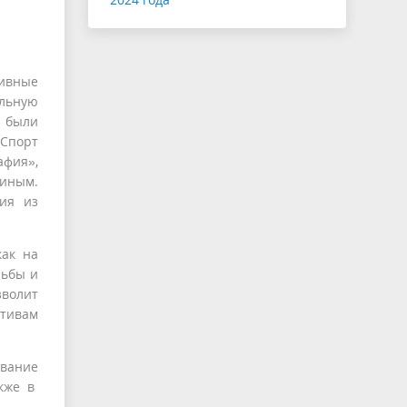
ивные
альную
а были
«Спорт
афия»,
иным.
ия из
как на
льбы и
зволит
тивам
ование
акже в