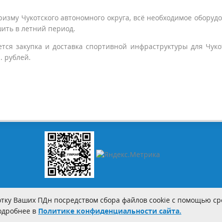
уризму Чукотского автономного округа, всё необходимое оборуд
шить в летний период.
ется закупка и доставка спортивной инфраструктуры для Чуко
. рублей.
тку Ваших ПДн посредством сбора файлов cookie с помощью сре
Подробнее в
Политике конфиденциальности сайта.