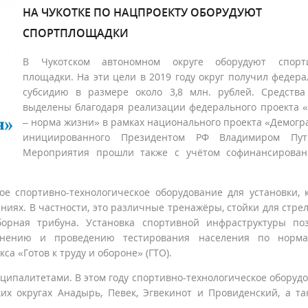
НА ЧУКОТКЕ ПО НАЦПРОЕКТУ ОБОРУДУЮТ
СПОРТПЛОЩАДКИ
В Чукотском автономном округе оборудуют спорт
площадки. На эти цели в 2019 году округ получил федер
субсидию в размере около 3,8 млн. рублей. Средств
выделены благодаря реализации федерального проекта 
– норма жизни» в рамках национального проекта «Демогр
инициированного Президентом РФ Владимиром Пут
Мероприятия прошли также с учётом софинансирован
е спортивно-технологическое оборудование для установки, 
ниях. В частности, это различные тренажёры, стойки для стре
борная трибуна. Установка спортивной инфраструктуры по
лнению и проведению тестирования населения по норма
а «Готов к труду и обороне» (ГТО).
ипалитетами. В этом году спортивно-технологическое оборуд
их округах Анадырь, Певек, Эгвекинот и Провиденский, а т