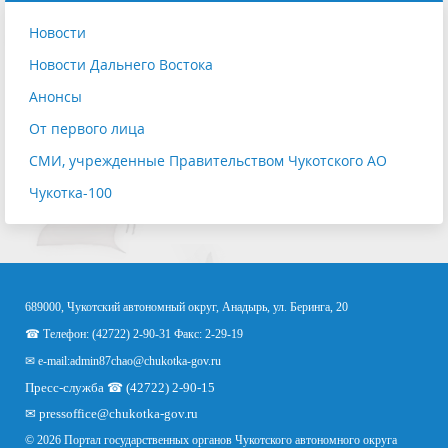
Новости
Новости Дальнего Востока
Анонсы
От первого лица
СМИ, учрежденные Правительством Чукотского АО
Чукотка-100
689000, Чукотский автономный округ, Анадырь, ул. Беринга, 20
☎ Телефон: (42722) 2-90-31 Факс: 2-29-19
✉ e-mail:
admin87chao@chukotka-gov.ru
Пресс-служба ☎ (42722) 2-90-15
✉
pressoffice
@chukotka-gov.ru
© 2026 Портал государственных органов Чукотского автономного округа