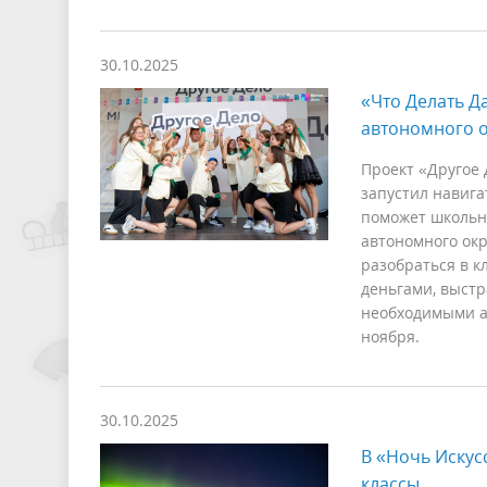
30.10.2025
«Что Делать Д
автономного о
Проект «Другое
запустил навига
поможет школьни
автономного окр
разобраться в к
деньгами, выстр
необходимыми а
ноября.
30.10.2025
В «Ночь Искус
классы