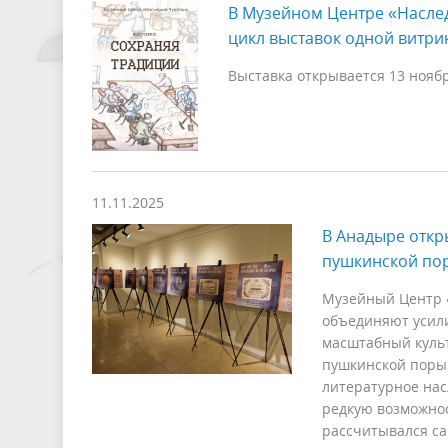
В Музейном Центре «Наслед
цикл выставок одной витри
Выставка открывается 13 ноября
11.11.2025
В Анадыре откр
пушкинской по
Музейный Центр «
объединяют усили
масштабный культ
пушкинской поры»
литературное нас
редкую возможнос
рассчитывался са