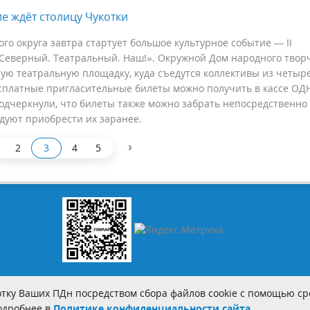
е ждёт столицу Чукотки
ого округа завтра стартует большое культурное событие — II
Северный. Театральный. Наш!». Окружной Дом народного твор
ную театральную площадку, куда съедутся коллективы из четыр
есплатные пригласительные билеты можно получить в кассе ОДН
подчеркнули, что билеты также можно забрать непосредственно
дуют приобрести их заранее.
›
2
3
4
5
тку Ваших ПДн посредством сбора файлов cookie с помощью сре
Подробнее в
Политике конфиденциальности сайта.