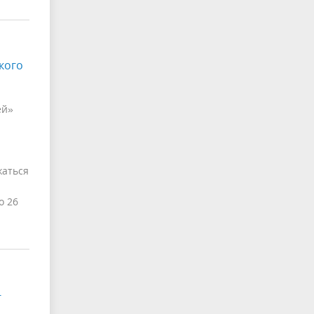
кого
ей»
жаться
о 26
-