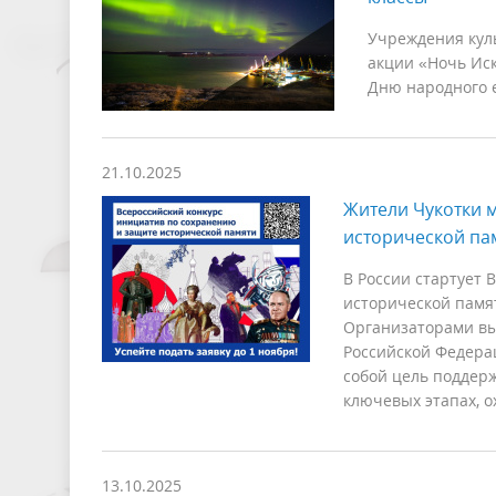
Учреждения куль
акции «Ночь Иск
Дню народного е
21.10.2025
Жители Чукотки м
исторической па
В России стартует
исторической памят
Организаторами вы
Российской Федера
собой цель поддер
ключевых этапах, 
13.10.2025