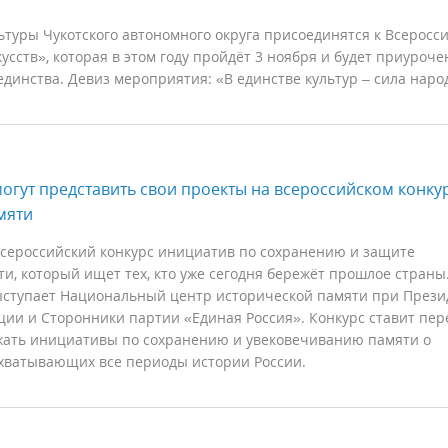
туры Чукотского автономного округа присоединятся к Всеросс
усств», которая в этом году пройдёт 3 ноября и будет приуроче
динства. Девиз мероприятия: «В единстве культур – сила наро
огут представить свои проекты на всероссийском конку
мяти
 Всероссийский конкурс инициатив по сохранению и защите
и, который ищет тех, кто уже сегодня бережёт прошлое страны
ступает Национальный центр исторической памяти при Прези
ции и Сторонники партии «Единая Россия». Конкурс ставит пер
жать инициативы по сохранению и увековечиванию памяти о
охватывающих все периоды истории России.