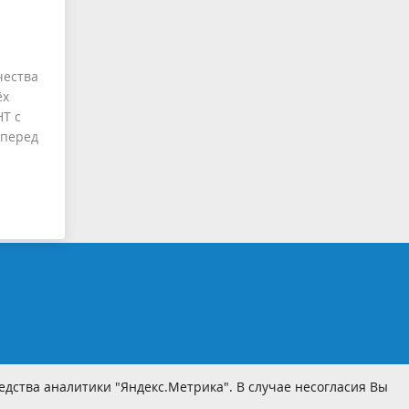
чества
ёх
Т с
 перед
дства аналитики "Яндекс.Метрика". В случае несогласия Вы