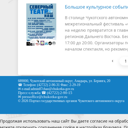
Большое культурное событи
В столице Чукотского автономн
межрегиональный фестиваль «
на неделю превратится в глав
регионов Дальнего Востока. Б
17:00 до 20:00. Организаторы 
началом спектакля, но рекомен
‹
1
689000, Чукотский автономный округ, Анадырь, ул. Беринга, 20
☎ Телефон: (42722) 2-90-31 Факс: 2-29-19
✉ e-mail:
admin87chao@chukotka-gov.ru
Пресс-служба ☎ (42722) 2-90-15
✉
pressoffice
@chukotka-gov.ru
© 2026 Портал государственных органов Чукотского автономного округа
Продолжая использовать наш сайт Вы даете согласие на обрабо
можете отключить сохранение cookie в настройках браузера. 