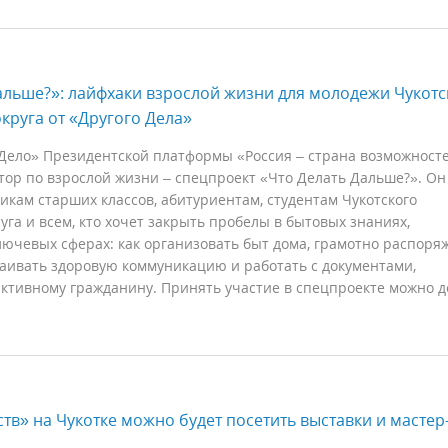
альше?»: лайфхаки взрослой жизни для молодежи Чукотс
круга от «Другого Дела»
 Дело» Президентской платформы «Россия – страна возможност
тор по взрослой жизни – спецпроект «Что Делать Дальше?». Он
кам старших классов, абитуриентам, студентам Чукотского
уга и всем, кто хочет закрыть пробелы в бытовых знаниях,
лючевых сферах: как организовать быт дома, грамотно распоря
аивать здоровую коммуникацию и работать с документами,
ктивному гражданину. Принять участие в спецпроекте можно д
ств» на Чукотке можно будет посетить выставки и мастер