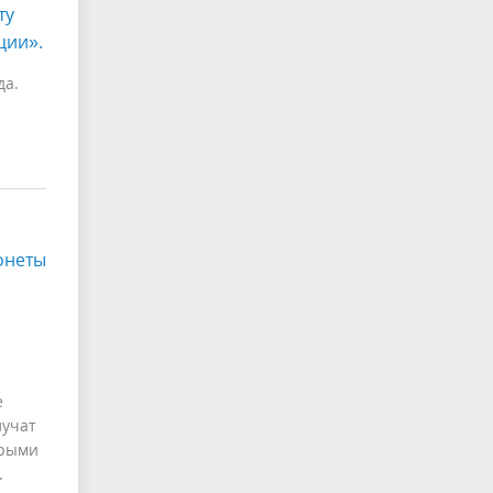
ту
ции».
да.
онеты
е
лучат
орыми
.