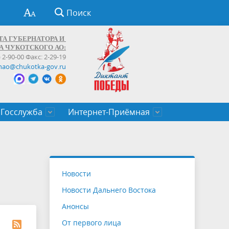
Поиск
ТА ГУБЕРНАТОРА И
А ЧУКОТСКОГО АО:
) 2-90-00 Факс: 2-29-19
hao@chukotka-gov.ru
Госслужба
Интернет-Приёмная
ти
ентров
приказы
Муниципальные образования
Федеральные органы власти
Приоритетные направления
Объявления, конкурсы, заявки
От первого лица
Профессиональное развитие
Оставить обращение (обратная связь)
государственных гражданских
Бизнесу
Новости
служащих Чукотского автономного
Новости Дальнего Востока
округа
Анонсы
От первого лица