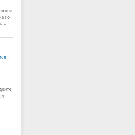
ийской
на ко
да».
рсе
.
денте
ед