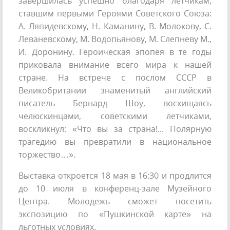
завершилась успешно благодаря летчикам,
ставшим первыми Героями Советского Союза:
А. Ляпидевскому, Н. Каманину, В. Молокову, С.
Леваневскому, М. Водопьянову, М. Слепневу М.,
И. Доронину. Героическая эпопея в те годы
приковала внимание всего мира к нашей
стране. На встрече с послом СССР в
Великобритании знаменитый английский
писатель Бернард Шоу, восхищаясь
челюскинцами, советскими летчиками,
воскликнул: «Что вы за страна!... Полярную
трагедию вы превратили в национальное
торжество…».
Выставка откроется 18 мая в 16:30 и продлится
до 10 июля в конференц-зале Музейного
Центра. Молодежь сможет посетить
экспозицию по «Пушкинской карте» на
льготных условиях.