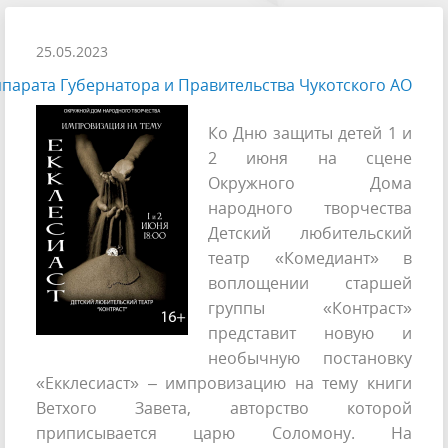
25.05.2023
парата Губернатора и Правительства Чукотского АО
Ко Дню защиты детей 1 и
2 июня на сцене
Окружного Дома
народного творчества
Детский любительский
театр «Комедиант» в
воплощении старшей
группы «Контраст»
представит новую и
необычную постановку
«Екклесиаст» – импровизацию на тему книги
Ветхого Завета, авторство которой
приписывается царю Соломону. На