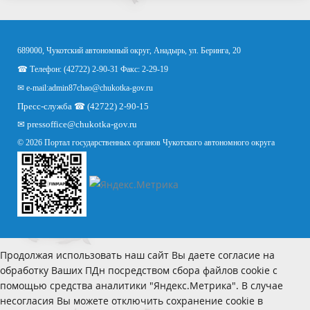
689000, Чукотский автономный округ, Анадырь, ул. Беринга, 20
☎ Телефон: (42722) 2-90-31 Факс: 2-29-19
✉ e-mail:
admin87chao@chukotka-gov.ru
Пресс-служба ☎ (42722) 2-90-15
✉
pressoffice
@chukotka-gov.ru
© 2026 Портал государственных органов Чукотского автономного округа
Продолжая использовать наш сайт Вы даете согласие на
обработку Ваших ПДн посредством сбора файлов cookie с
помощью средства аналитики "Яндекс.Метрика". В случае
несогласия Вы можете отключить сохранение cookie в