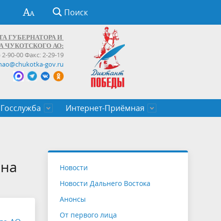
Поиск
ТА ГУБЕРНАТОРА И
А ЧУКОТСКОГО АО:
) 2-90-00 Факс: 2-29-19
hao@chukotka-gov.ru
Госслужба
Интернет-Приёмная
ти
ентров
приказы
Муниципальные образования
Федеральные органы власти
Приоритетные направления
Объявления, конкурсы, заявки
От первого лица
Профессиональное развитие
Оставить обращение (обратная связь)
государственных гражданских
Бизнесу
ана
Новости
служащих Чукотского автономного
Новости Дальнего Востока
округа
Анонсы
От первого лица