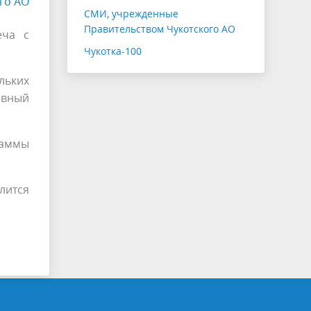
го АО
СМИ, учрежденные
Правительством Чукотского АО
еча с
Чукотка-100
льких
ивный
раммы
лится