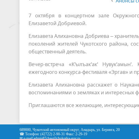
Анонсы с
7 октября в концертном зале Окружного
Елизаветой Добриевой.
Елизавета Алихановна Добриева – хранитель
поколений жителей Чукотского района, сос
общественный деятель.
Вечер-встреча «КꞋылъакꞌакꞌ Нувукꞌамын
ежегодного конкурса-фестиваля «Эргав» и п
Елизавета Алихановна расскажет о Наукане
воспоминаниями о земляках и интересных фа
Приглашаются все желающие, интересующиеся
689000, Чукотский автономный округ, Анадырь, ул. Беринга, 20
☎ Телефон: (42722) 2-90-31 Факс: 2-29-19
✉ e-mail:
admin87chao@chukotka-gov.ru