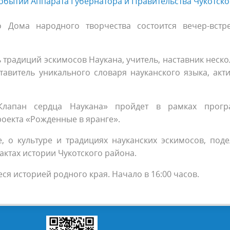
обытий Аппарата Губернатора и Правительства Чукотско
 Дома народного творчества состоится вечер-встр
 традиций эскимосов Наукана, учитель, наставник неско
тавитель уникального словаря науканского языка, акт
ꞌ. Клапан сердца Наукана» пройдет в рамках прог
роекта «Рожденные в яранге».
, о культуре и традициях науканских эскимосов, поде
ктах истории Чукотского района.
 историей родного края. Начало в 16:00 часов.