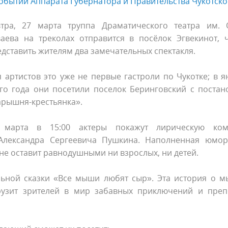
обытий Аппарата Губернатора и Правительства Чукотско
втра, 27 марта труппа Драматического театра им. 
ваева на треколах отправится в посёлок Эгвекинот, 
дставить жителям два замечательных спектакля.
 артистов это уже не первые гастроли по Чукотке; в я
ого года они посетили поселок Беринговский с постан
арышня-крестьянка».
 марта в 15:00 актеры покажут лирическую ко
Александра Сергеевича Пушкина. Наполненная юмо
е оставит равнодушными ни взрослых, ни детей.
ельной сказки «Все мыши любят сыр». Эта история о м
рузит зрителей в мир забавных приключений и преп