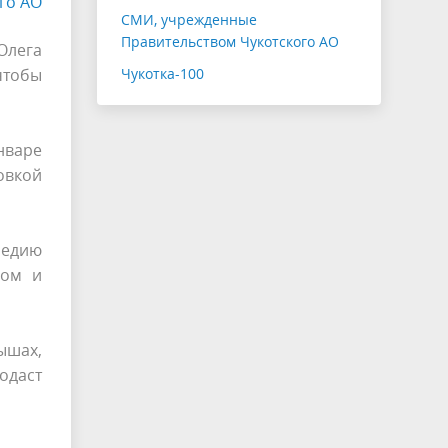
го АО
СМИ, учрежденные
Правительством Чукотского АО
Олега
чтобы
Чукотка-100
нваре
овкой
медию
ром и
ышах,
одаст