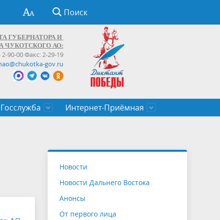
Поиск
ТА ГУБЕРНАТОРА И
А ЧУКОТСКОГО АО:
) 2-90-00 Факс: 2-29-19
hao@chukotka-gov.ru
Госслужба
Интернет-Приёмная
ти
ентров
приказы
Муниципальные образования
Федеральные органы власти
Приоритетные направления
Объявления, конкурсы, заявки
От первого лица
Профессиональное развитие
Оставить обращение (обратная связь)
государственных гражданских
Бизнесу
Новости
служащих Чукотского автономного
Новости Дальнего Востока
округа
Анонсы
От первого лица