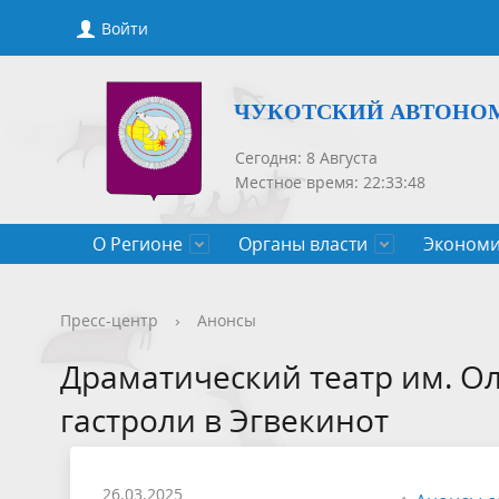
Войти
ЧУКОТСКИЙ АВТОНО
Сегодня: 8 Августа
Местное время: 22:33:48
О Регионе
Органы власти
Экономи
Общие сведения
Губернатор
Государственные программы
Нормативно-правовые акты
Новости
Конкурсы, сведения о вакантных
Порядок рассмотрения обращений
Символик
Правител
Национа
Проекты 
Новости 
Порядок 
Порядок 
Пресс-центр
›
Анонсы
Чукотского АО
должностях
приемов
Общественная палата
Полезная информация
СМИ, учрежденные Правительством
Уполном
Оценка р
Чукотка-
Драматический театр им. Ол
Чукотского АО
Защита населения от ЧС
гастроли в Эгвекинот
26.03.2025