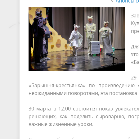
Анонсы с
За
Ку
пре
Для
эт
«Б
29
«Барышня-крестьянка» по произведению 
неожиданными поворотами, эта постановка н
30 марта в 12:00 состоится показ увлекат
решающих, как поделить сыроварню, пог
важные жизненные уроки.