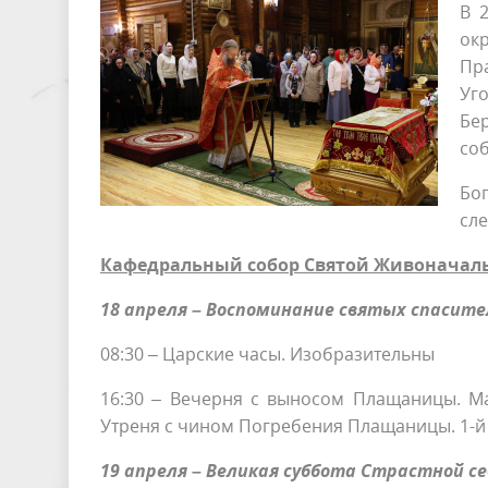
В 
ок
Пр
Уг
Бе
со
Бо
сл
Кафедральный собор Святой Живоначаль
18 апреля – Воспоминание святых спасит
08:30 – Царские часы. Изобразительны
16:30 – Вечерня с выносом Плащаницы. М
Утреня с чином Погребения Плащаницы. 1-й
19 апреля – Великая суббота Страстной 