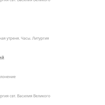
ая утреня. Часы. Литургия
ий
клонение
ргия свт. Василия Великого