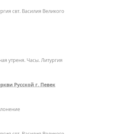
ргия свт. Василия Великого
ая утреня. Часы. Литургия
кви Русской г. Певек
клонение
ргия свт. Василия Великого