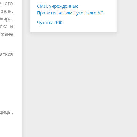
много
СМИ, учрежденные
реля.
Правительством Чукотского АО
дыря,
Чукотка-100
ека и
ожане
ться
дицы.