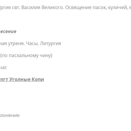
ргия свт. Василия Великого. Освящение пасок, куличей, 
ресение
ая утреня. Часы. Литургия
а (по пасхальному чину)
 час
пгт Уголные Копи
клонение