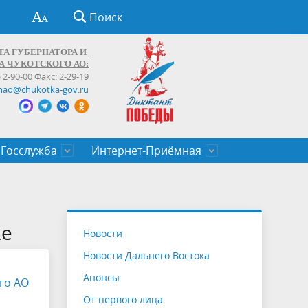
Поиск
ТА ГУБЕРНАТОРА И
А ЧУКОТСКОГО АО:
) 2-90-00 Факс: 2-29-19
hao@chukotka-gov.ru
Госслужба
Интернет-Приёмная
ти
ентров
приказы
Муниципальные образования
Федеральные органы власти
Приоритетные направления
Объявления, конкурсы, заявки
От первого лица
Профессиональное развитие
Оставить обращение (обратная связь)
государственных гражданских
Бизнесу
ке
Новости
служащих Чукотского автономного
Новости Дальнего Востока
округа
Анонсы
го АО
От первого лица