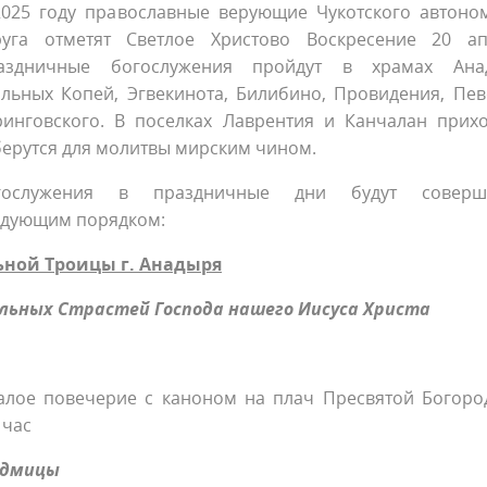
2025 году православные верующие Чукотского автоно
руга отметят Светлое Христово Воскресение 20 ап
аздничные богослужения пройдут в храмах Ана
ольных Копей, Эгвекинота, Билибино, Провидения, Пев
ринговского. В поселках Лаврентия и Канчалан прих
берутся для молитвы мирским чином.
гослужения в праздничные дни будут соверша
едующим порядком:
ной Троицы г. Анадыря
ельных Страстей Господа нашего Иисуса Христа
алое повечерие с каноном на плач Пресвятой Богоро
 час
седмицы