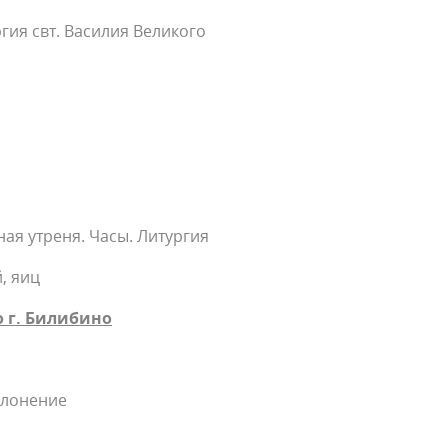
гия свт. Василия Великого
ая утреня. Часы. Литургия
й, яиц
 г. Билибино
клонение