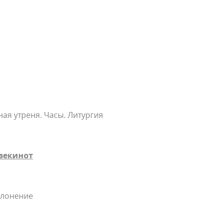
ая утреня. Часы. Литургия
гвекинот
клонение