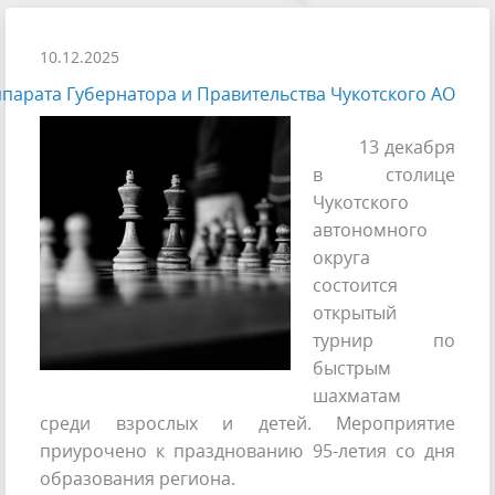
10.12.2025
парата Губернатора и Правительства Чукотского АО
13 декабря
в столице
Чукотского
автономного
округа
состоится
открытый
турнир по
быстрым
шахматам
среди взрослых и детей. Мероприятие
приурочено к празднованию 95-летия со дня
образования региона.