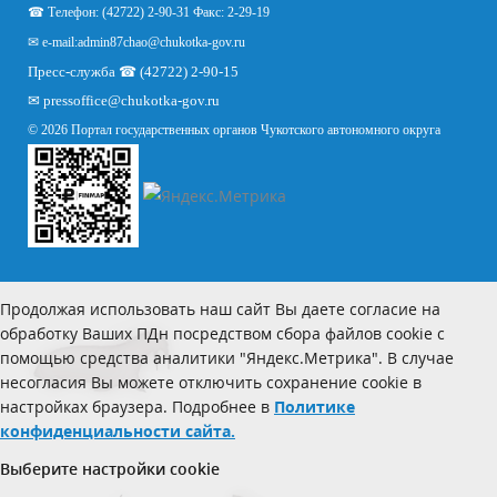
☎ Телефон: (42722) 2-90-31 Факс: 2-29-19
✉ e-mail:
admin87chao@chukotka-gov.ru
Пресс-служба ☎ (42722) 2-90-15
✉
pressoffice
@chukotka-gov.ru
© 2026 Портал государственных органов Чукотского автономного округа
Продолжая использовать наш сайт Вы даете согласие на
обработку Ваших ПДн посредством сбора файлов cookie с
помощью средства аналитики "Яндекс.Метрика". В случае
несогласия Вы можете отключить сохранение cookie в
настройках браузера. Подробнее в
Политике
конфиденциальности сайта.
Выберите настройки cookie