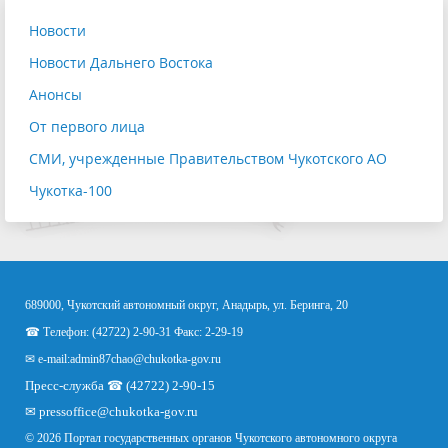
Новости
Новости Дальнего Востока
Анонсы
От первого лица
СМИ, учрежденные Правительством Чукотского АО
Чукотка-100
689000, Чукотский автономный округ, Анадырь, ул. Беринга, 20
☎ Телефон: (42722) 2-90-31 Факс: 2-29-19
✉ e-mail:
admin87chao@chukotka-gov.ru
Пресс-служба ☎ (42722) 2-90-15
✉
pressoffice
@chukotka-gov.ru
© 2026 Портал государственных органов Чукотского автономного округа