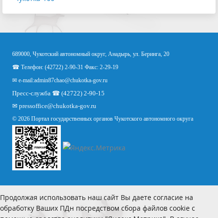
689000, Чукотский автономный округ, Анадырь, ул. Беринга, 20
☎ Телефон: (42722) 2-90-31 Факс: 2-29-19
✉ e-mail:
admin87chao@chukotka-gov.ru
Пресс-служба ☎ (42722) 2-90-15
✉
pressoffice
@chukotka-gov.ru
© 2026 Портал государственных органов Чукотского автономного округа
Продолжая использовать наш сайт Вы даете согласие на
обработку Ваших ПДн посредством сбора файлов cookie с