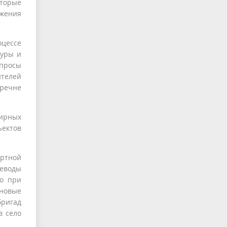
оторые
жения
оцессе
туры и
просы
телей
речне
тирных
ъектов
ортной
неводы
то при
новые
бригад
в село