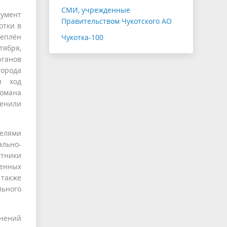
СМИ, учрежденные
кумент
Правительством Чукотского АО
отки в
еплён
Чукотка-100
тября,
ганов
города
и ход
омана
ценили
телями
ально-
стники
ленных
 также
льного
нений