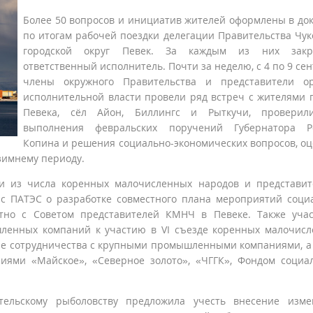
Более 50 вопросов и инициатив жителей оформлены в до
по итогам рабочей поездки делегации Правительства Чук
городской округ Певек. За каждым из них закр
ответственный исполнитель. Почти за неделю, с 4 по 9 сен
члены окружного Правительства и представители ор
исполнительной власти провели ряд встреч с жителями 
Певека, сёл Айон, Биллингс и Рыткучи, проверил
выполнения февральских поручений Губернатора Р
Копина и решения социально-экономических вопросов, о
зимнему периоду.
ми из числа коренных малочисленных народов и представи
с ПАТЭС о разработке совместного плана мероприятий соци
стно с Советом представителей КМНЧ в Певеке. Также уча
ленных компаний к участию в VI съезде коренных малочис
ие сотрудничества с крупными промышленными компаниями, а
иями «Майское», «Северное золото», «ЧГГК», Фондом социа
ельскому рыболовству предложила учесть внесение изме