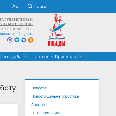
Поиск
ТА ГУБЕРНАТОРА И
А ЧУКОТСКОГО АО:
) 2-90-00 Факс: 2-29-19
hao@chukotka-gov.ru
Госслужба
Интернет-Приёмная
ти
ентров
приказы
Муниципальные образования
Федеральные органы власти
Приоритетные направления
Объявления, конкурсы, заявки
От первого лица
Профессиональное развитие
Оставить обращение (обратная связь)
государственных гражданских
Бизнесу
боту
Новости
служащих Чукотского автономного
Новости Дальнего Востока
округа
Анонсы
От первого лица