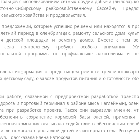
 гольцов с использованием сетных орудий добычи (вылова), к
очно-Сибирскому рыбохозяйственному бассейну. Предло
сельского хозяйства и продовольствия.
д предложений, которые успешно решены или находятся в пр
 летний период в оленбригадах, ремонту сельского дома куль
для детской площадки и ремонту домов. Вместе с тем во
рии села по-прежнему требуют особого внимания. Жи
иональной программы по профилактике алкоголизма и пе
авлена информация о предстоящем ремонте трёх многоквар
детскому саду, о завозе продуктов питания и о готовности об
ой работе, связанной с предпроектной разработкой трансп
дорога и портовый терминал в районе мыса Наглёйнын), оле
та при разработке проекта. Также они выразили мнение, ч
беспечить сохранение кормовой базы оленей, применяя 
шленная компания оказывала содействие в обеспечении олен
исле помогала с доставкой детей из интерната села Рыткучи 
ул, - рассказала Елена Евтюхова.