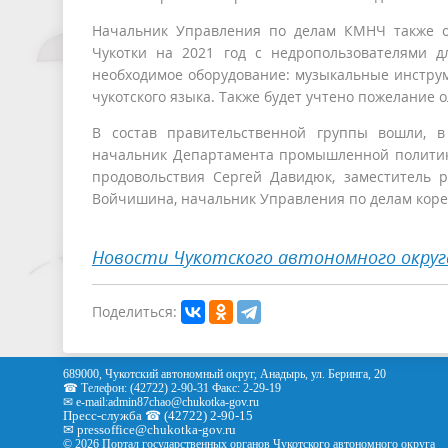
Начальник Управления по делам КМНЧ также от
Чукотки на 2021 год с недропользователями д
необходимое оборудование: музыкальные инструм
чукотского языка. Также будет учтено пожелание 
В состав правительственной группы вошли, в
начальник Департамента промышленной политики
продовольствия Сергей Давидюк, заместитель р
Войчишина, начальник Управления по делам коре
Новости Чукотского автономного округ
Поделиться:
689000, Чукотский автономный округ, Анадырь, ул. Беринга, 20
☎ Телефон: (42722) 2-90-31 Факс: 2-29-19
✉ e-mail:
admin87chao@chukotka-gov.ru
Пресс-служба ☎ (42722) 2-90-15
✉
pressoffice
@chukotka-gov.ru
© 2026 Портал государственных органов Чукотского автономного округа