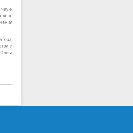
 Чаун-
уплено
учения
атора,
ства и
 Ольга