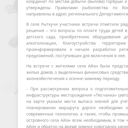
координат по местам добычи (вылова) горбуши и
утверждены Правилами рыболовства по Вост
направлены в адрес регионального Департамента 
В селе Рыткучи участники встречи отметили ря
решения – это вопросы по оплате труда детей в
детского сада, приобретению оборудования 
алкоголизации, благоустройства террито
проинформировали о начале разработки рег
предложений, поступивших для включения в неё.
На встрече с жителями села Айон была предст
жилых домов, о выделенных финансовых средствах 
жизнеобеспечения к осенне-зимнему периоду.
- При рассмотрении вопроса о подготовительн
инфраструктуры месторождения «Песчанка» (авто
на карте указали места выпаса оленей для учё
планировании маршрута дороги необходимо о
современные технологии, а также, чтобы промы
островного села Айон всем необходимым, в том ч
Айон и обратно на время зимних новогодних каник