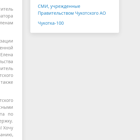
СМИ, учрежденные
итель
Правительством Чукотского АО
натора
членам
Чукотка-100
зации
венной
Елена
льства
нитель
тского
 также
тского
асными
ота по
ержку.
! Хочу
ванию,