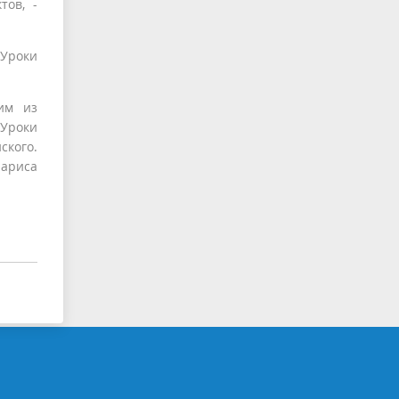
тов, -
 Уроки
ним из
 Уроки
ского.
Лариса