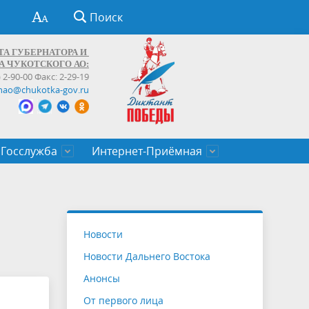
Поиск
ТА ГУБЕРНАТОРА И
А ЧУКОТСКОГО АО:
) 2-90-00 Факс: 2-29-19
hao@chukotka-gov.ru
Госслужба
Интернет-Приёмная
ти
ентров
приказы
Муниципальные образования
Федеральные органы власти
Приоритетные направления
Объявления, конкурсы, заявки
От первого лица
Профессиональное развитие
Оставить обращение (обратная связь)
государственных гражданских
Бизнесу
Новости
служащих Чукотского автономного
Новости Дальнего Востока
округа
Анонсы
От первого лица