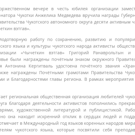
оржественном вечере в честь юбилея организации замест
рнатора Чукотки Анжелика Медведева вручила награды Губер
авительства Чукотского автономного округа десяти активным 
еткин вэтгав».
лодотворную работу по сохранению, развитию и популяри
тского языка и культуры чукотского народа активисты общест
низации «Чычеткин вэтгав» Григорий Ранаврольтын и 
явье были награждены почётным знаком окружного Правите
я Антонина Кергитваль удостоена почётного звания «Хра
акже награждены Почётными грамотами Правительства Чуко
ми и Благодарностями главы региона. В рамках мероприятия
отает региональная общественная организация любителей чуко
руга благодаря деятельности активистов пополнились прекр
рями, художественной литературой и публицистикой. Раб
 но она находит искренний отклик в сердцах людей и подд
 отмечает в Международный год языков коренных народов мира
телям чукотского языка, которые посвятили себя препода