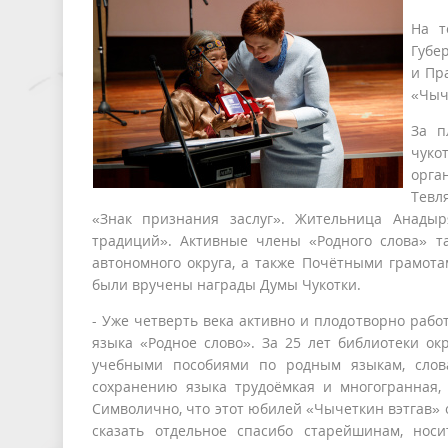
На т
Губе
и Пр
«Чыч
За п
чуко
орга
Тевл
«Знак признания заслуг». Жительница Анадыр
традиций». Активные члены «Родного слова» т
автономного округа, а также Почётными грамота
были вручены награды Думы Чукотки.
- Уже четверть века активно и плодотворно раб
языка «Родное слово». За 25 лет библиотеки ок
учебными пособиями по родным языкам, слова
сохранению языка трудоёмкая и многогранная,
Символично, что этот юбилей «Чычеткин вэтгав»
сказать отдельное спасибо старейшинам, носи