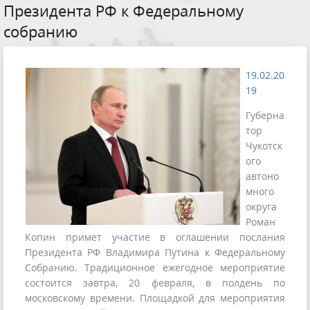
Президента РФ к Федеральному
собранию
19.02.20
19
Губерна
тор
Чукотск
ого
автоно
много
округа
Роман
Копин примет участие в оглашении послания
Президента РФ Владимира Путина к Федеральному
Собранию. Традиционное ежегодное мероприятие
состоится завтра, 20 февраля, в полдень по
московскому времени. Площадкой для мероприятия