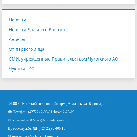
Новости
Новости Дальнего Востока
Анонсы
От первого лица
СМИ, учрежденные Правительством Чукотского АО
Чукотка-100
689000, Чукотский автономный округ, Анадырь, ул. Беринга, 20
☎ Телефон: (42722) 2-90-31 Факс: 2-29-19
✉ e-mail:
admin87chao@chukotka-gov.ru
Пресс-служба ☎ (42722) 2-90-15
✉
pressoffice
@chukotka-gov.ru