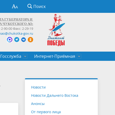
Поиск
ТА ГУБЕРНАТОРА И
А ЧУКОТСКОГО АО:
) 2-90-00 Факс: 2-29-19
hao@chukotka-gov.ru
Госслужба
Интернет-Приёмная
ти
ентров
приказы
Муниципальные образования
Федеральные органы власти
Приоритетные направления
Объявления, конкурсы, заявки
От первого лица
Профессиональное развитие
Оставить обращение (обратная связь)
государственных гражданских
Бизнесу
у
Новости
служащих Чукотского автономного
Новости Дальнего Востока
округа
Анонсы
От первого лица