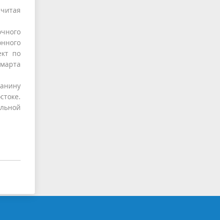
считая
очного
онного
ект по
 марта
данину
стоке.
льной