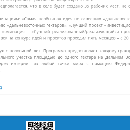
едполагается, что в селе будет создано 35 рабочих мест, не 
оминациям: «Самая необычная идея по освоению «дальневост
нию «дальневосточных гектаров», «Лучший проект «инвестици
ая номинация – «Лучший реализованный/реализующийся про
вок на конкурс идей и проектов проходил пять месяцев – с 20
ух с половиной лет. Программа предоставляет каждому граж
льного участка площадью до одного гектара на Дальнем Во
через интернет из любой точки мира с помощью Федера
.
а