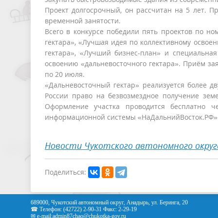
Проект долгосрочный, он рассчитан на 5 лет. Пр
временной занятости.
Всего в конкурсе победили пять проектов по н
гектара», «Лучшая идея по коллективному освое
гектара», «Лучший бизнес-план» и специальн
освоению «дальневосточного гектара». Приём зая
по 20 июля.
«Дальневосточный гектар» реализуется более дв
России право на безвозмездное получение земе
Оформление участка проводится бесплатно 
информационной системы «НаДальнийВосток.РФ»
Новости Чукотского автономного округ
Поделиться:
689000, Чукотский автономный округ, Анадырь, ул. Беринга, 20
☎ Телефон: (42722) 2-90-31 Факс: 2-29-19
✉ e-mail:
admin87chao@chukotka-gov.ru