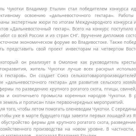
ль Чукотки Владимир Етылин стал победителем конкурса и
ективному освоению «дальневосточного гектара». Работы
раны экспертным жюри по итогам Международного конкурса 
ктов «Дальневосточный гектар». Всего на конкурс поступило
работ со всей России и из стран СНГ. Вручение дипломов сост
осточном экономическом форуме во Владивостоке. Также побе
ть представить свой проект инвесторам на четвертом Вос
 который он реализует в Омолоне как руководитель кресть
токразвития, житель Чукотки лучше всех раскрыл использ
х гектаров». Он создает Союз сельхозтоваропроизводителе
е «дальневосточного гектара» для развития сельского хозяй
фермы по разведению крупного рогатого скота, птицы, свиней,
тва и охотничьего промысла коренных народов Чукотки. В 
ия земель и прописан план первоочередных мероприятий.
 для того, чтобы летом помогать оленеводам Чукотки. С середин
чтобы уже в марте будущего года завезти первых лошадей из Я
обустройство фермы для крупного рогатого скота, разведение
озяйственного производства на новом уровне. В частности,
х материалов, - рассказал Владимир Етылин.