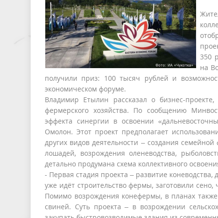
Жите
колл
отоб
прое
350 
на В
получили приз: 100 тысяч рублей и возможнос
экономическом форуме.
Владимир Етылин рассказал о бизнес-проекте,
фермерского хозяйства. По сообщению Минвос
эффекта синергии в освоении «дальневосточны
Омолон. Этот проект предполагает использовани
других видов деятельности – создания семейной 
лошадей, возрождения оленеводства, рыболовс
детально продумана схема коллективного освоен
- Первая стадия проекта – развитие коневодства,
уже идёт строительство фермы, заготовили сено, 
Помимо возрождения конефермы, в планах также 
свиней. Суть проекта – в возрождении сельскох
закупать быстровозводимые здания из современны