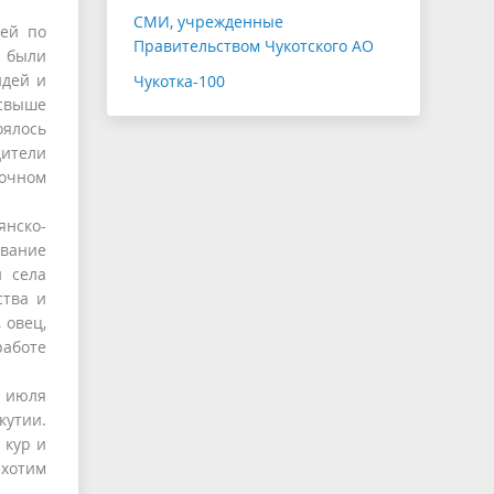
СМИ, учрежденные
дей по
Правительством Чукотского АО
 были
идей и
Чукотка-100
 свыше
оялось
дители
точном
янско-
ование
й села
ства и
 овец,
работе
ы июля
кутии.
 кур и
 хотим