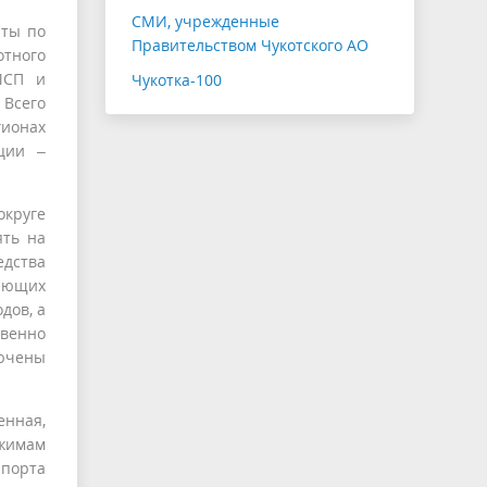
СМИ, учрежденные
иты по
Правительством Чукотского АО
тного
МСП и
Чукотка-100
сего
гионах
ции –
круге
ять на
едства
вающих
дов, а
твенно
лючены
енная,
ежимам
порта