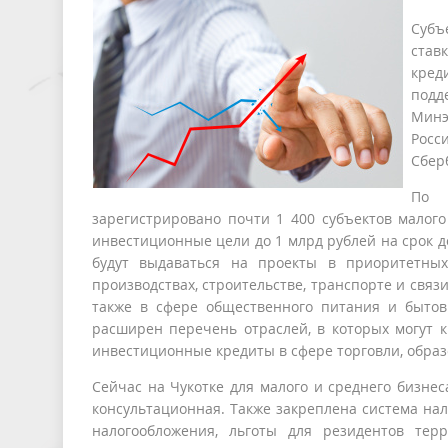
Субъ
став
кред
под
Минэ
Росс
Сбер
По 
зарегистрировано почти 1 400 субъектов малого
инвестиционные цели до 1 млрд рублей на срок до
будут выдаваться на проекты в приоритетных
производствах, строительстве, транспорте и связ
также в сфере общественного питания и быто
расширен перечень отраслей, в которых могут 
инвестиционные кредиты в сфере торговли, образо
Сейчас на Чукотке для малого и среднего бизне
консультационная. Также закреплена система н
налогообложения, льготы для резидентов тер