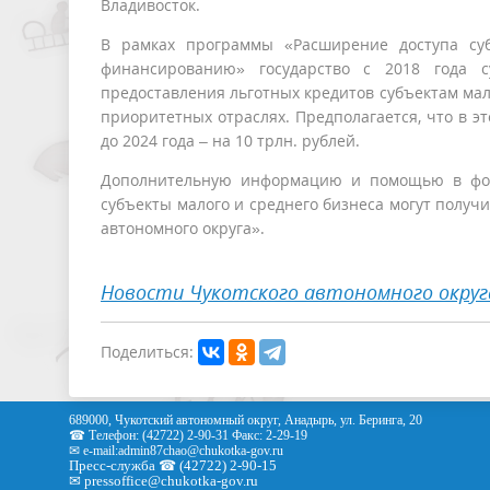
Владивосток.
В рамках программы «Расширение доступа су
финансированию» государство с 2018 года с
предоставления льготных кредитов субъектам мал
приоритетных отраслях. Предполагается, что в эт
до 2024 года – на 10 трлн. рублей.
Дополнительную информацию и помощью в форм
субъекты малого и среднего бизнеса могут получ
автономного округа».
Новости Чукотского автономного округ
Поделиться:
689000, Чукотский автономный округ, Анадырь, ул. Беринга, 20
☎ Телефон: (42722) 2-90-31 Факс: 2-29-19
✉ e-mail:
admin87chao@chukotka-gov.ru
Пресс-служба ☎ (42722) 2-90-15
✉
pressoffice
@chukotka-gov.ru