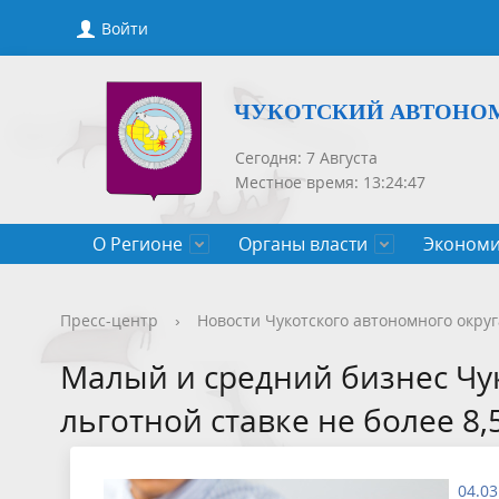
Войти
ЧУКОТСКИЙ АВТОНО
Сегодня: 7 Августа
Местное время: 13:24:47
О Регионе
Органы власти
Экономи
Общие сведения
Губернатор
Государственные программы
Нормативно-правовые акты
Новости
Конкурсы, сведения о вакантных
Порядок рассмотрения обращений
Символик
Правител
Национа
Проекты 
Новости 
Порядок 
Порядок 
Пресс-центр
›
Новости Чукотского автономного округ
Чукотского АО
должностях
приемов
Общественная палата
Полезная информация
СМИ, учрежденные Правительством
Уполном
Оценка р
Чукотка-
Малый и средний бизнес Чу
Чукотского АО
Защита населения от ЧС
льготной ставке не более 8,
04.03