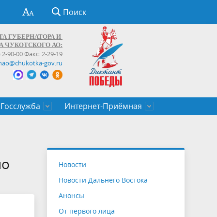
Поиск
ТА ГУБЕРНАТОРА И
А ЧУКОТСКОГО АО:
) 2-90-00 Факс: 2-29-19
hao@chukotka-gov.ru
Госслужба
Интернет-Приёмная
ти
ентров
приказы
Муниципальные образования
Федеральные органы власти
Приоритетные направления
Объявления, конкурсы, заявки
От первого лица
Профессиональное развитие
Оставить обращение (обратная связь)
государственных гражданских
Бизнесу
по
Новости
служащих Чукотского автономного
Новости Дальнего Востока
округа
Анонсы
От первого лица