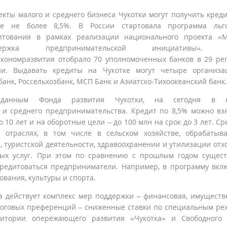
екты малого и среднего бизнеса Чукотки могут получить кред
ке не более 8,5%. В России стартовала программа льго
итования в рамках реализации национального проекта «
держка предпринимательской инициативы». В
кономразвития отобрало 70 уполномоченных банков в 29 ре
ии. Выдавать кредиты на Чукотке могут четыре организа
банк, Россельхозбанк, МСП Банк и Азиатско-Тихоокеанский банк.
данным Фонда развития Чукотки, на сегодня в о
 и среднего предпринимательства. Кредит по 8,5% можно вз
 10 лет и на оборотные цели – до 100 млн на срок до 3 лет. Ср
 отраслях, в том числе в сельском хозяйстве, обрабаты
и, туристской деятельности, здравоохранении и утилизации отхо
вых услуг. При этом по сравнению с прошлым годом сущес
кредитоваться предприниматели. Например, в программу вк
вания, культуры и спорта.
са действует комплекс мер поддержки – финансовая, имуществ
алоговых преференций – сниженные ставки по специальным р
ритории опережающего развития «Чукотка» и Свободного 