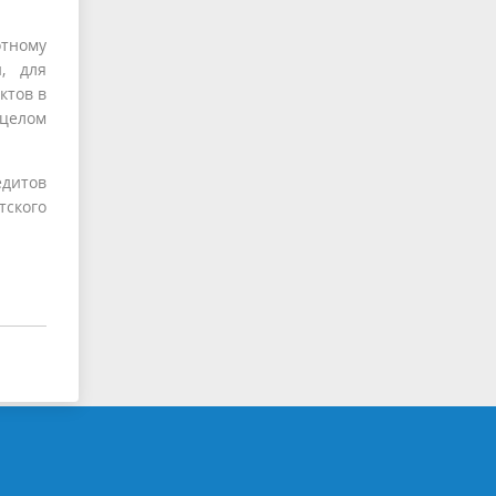
тному
, для
ктов в
 целом
дитов
тского