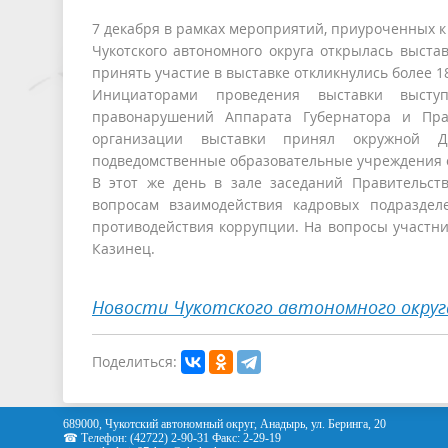
7 декабря в рамках мероприятий, приуроченных 
Чукотского автономного округа открылась выста
принять участие в выставке откликнулись более 18
Инициаторами проведения выставки выст
правонарушений Аппарата Губернатора и Прав
организации выставки принял окружной Де
подведомственные образовательные учреждения 
В этот же день в зале заседаний Правительст
вопросам взаимодействия кадровых подраздел
противодействия коррупции. На вопросы участн
Казинец.
Новости Чукотского автономного округ
Поделиться:
689000, Чукотский автономный округ, Анадырь, ул. Беринга, 20
☎ Телефон: (42722) 2-90-31 Факс: 2-29-19