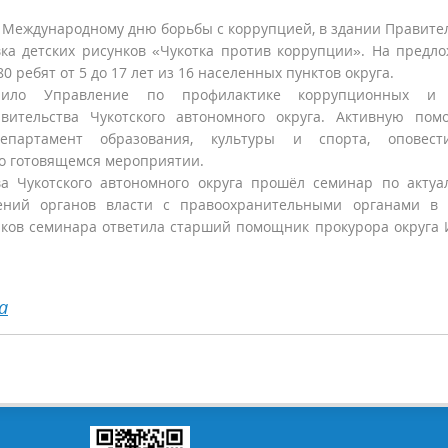
к Международному дню борьбы с коррупцией, в здании Правите
вка детских рисунков «Чукотка против коррупции». На предл
0 ребят от 5 до 17 лет из 16 населенных пунктов округа.
упило Управление по профилактике коррупционных и
ительства Чукотского автономного округа. Активную пом
партамент образования, культуры и спорта, оповест
о готовящемся мероприятии.
ва Чукотского автономного округа прошёл семинар по акту
ений органов власти с правоохранительными органами в 
иков семинара ответила старший помощник прокурора округа
а