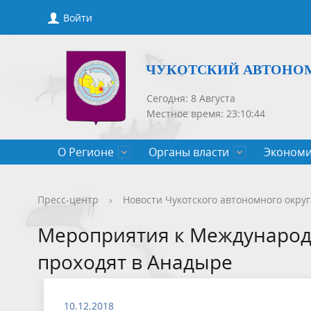
Войти
ЧУКОТСКИЙ АВТОНО
Сегодня: 8 Августа
Местное время: 23:10:44
О Регионе
Органы власти
Экономи
Общие сведения
Губернатор
Государственные программы
Нормативно-правовые акты
Новости
Конкурсы, сведения о вакантных
Порядок рассмотрения обращений
Символик
Правител
Национа
Проекты 
Новости 
Порядок 
Порядок 
Пресс-центр
›
Новости Чукотского автономного округ
Чукотского АО
должностях
приемов
Общественная палата
Полезная информация
СМИ, учрежденные Правительством
Уполном
Оценка р
Чукотка-
Мероприятия к Международ
Чукотского АО
Защита населения от ЧС
проходят в Анадыре
10.12.2018