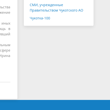
СМИ, учрежденные
льства
Правительством Чукотского АО
ожение
Чукотка-100
 иных
ощь в
ивший
альным
сфере
 Ирина