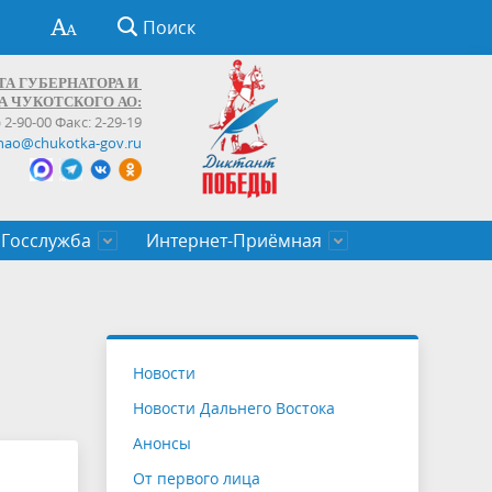
Поиск
ТА ГУБЕРНАТОРА И
А ЧУКОТСКОГО АО:
) 2-90-00 Факс: 2-29-19
hao@chukotka-gov.ru
Госслужба
Интернет-Приёмная
ти
ентров
приказы
Муниципальные образования
Федеральные органы власти
Приоритетные направления
Объявления, конкурсы, заявки
От первого лица
Профессиональное развитие
Оставить обращение (обратная связь)
государственных гражданских
Бизнесу
Новости
служащих Чукотского автономного
Новости Дальнего Востока
округа
Анонсы
От первого лица