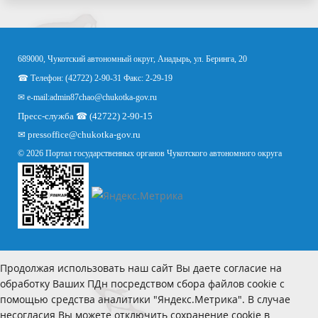
689000, Чукотский автономный округ, Анадырь, ул. Беринга, 20
☎ Телефон: (42722) 2-90-31 Факс: 2-29-19
✉ e-mail:
admin87chao@chukotka-gov.ru
Пресс-служба ☎ (42722) 2-90-15
✉
pressoffice
@chukotka-gov.ru
© 2026 Портал государственных органов Чукотского автономного округа
Продолжая использовать наш сайт Вы даете согласие на
обработку Ваших ПДн посредством сбора файлов cookie с
помощью средства аналитики "Яндекс.Метрика". В случае
несогласия Вы можете отключить сохранение cookie в