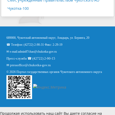
СМИ, учрежденные Правительством Чукотского АО
Чукотка-100
689000, Чукотский автономный округ, Анадырь, ул. Беринга, 20
☎ Телефон: (42722) 2-90-31 Факс: 2-29-19
✉ e-mail:
admin87chao@chukotka-gov.ru
Пресс-служба ☎ (42722) 2-90-15
✉
pressoffice
@chukotka-gov.ru
© 2026 Портал государственных органов Чукотского автономного округа
Продолжая использовать наш сайт Вы даете согласие на