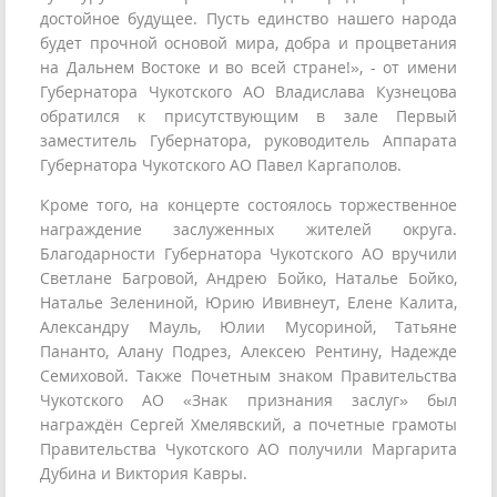
достойное будущее. Пусть единство нашего народа
будет прочной основой мира, добра и процветания
на Дальнем Востоке и во всей стране!», - от имени
Губернатора Чукотского АО Владислава Кузнецова
обратился к присутствующим в зале Первый
заместитель Губернатора, руководитель Аппарата
Губернатора Чукотского АО Павел Каргаполов.
Кроме того, на концерте состоялось торжественное
награждение заслуженных жителей округа.
Благодарности Губернатора Чукотского АО вручили
Светлане Багровой, Андрею Бойко, Наталье Бойко,
Наталье Зелениной, Юрию Ививнеут, Елене Калита,
Александру Мауль, Юлии Мусориной, Татьяне
Пананто, Алану Подрез, Алексею Рентину, Надежде
Семиховой. Также Почетным знаком Правительства
Чукотского АО «Знак признания заслуг» был
награждён Сергей Хмелявский, а почетные грамоты
Правительства Чукотского АО получили Маргарита
Дубина и Виктория Кавры.