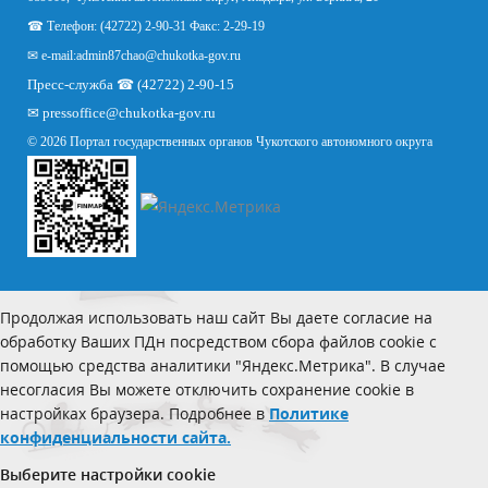
☎ Телефон: (42722) 2-90-31 Факс: 2-29-19
✉ e-mail:
admin87chao@chukotka-gov.ru
Пресс-служба ☎ (42722) 2-90-15
✉
pressoffice
@chukotka-gov.ru
© 2026 Портал государственных органов Чукотского автономного округа
Продолжая использовать наш сайт Вы даете согласие на
обработку Ваших ПДн посредством сбора файлов cookie с
помощью средства аналитики "Яндекс.Метрика". В случае
несогласия Вы можете отключить сохранение cookie в
настройках браузера. Подробнее в
Политике
конфиденциальности сайта.
Выберите настройки cookie