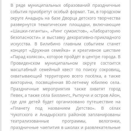
В ряде муниципальных образований праздничные
события приобретут особый формат. Так, в городском
округе Анадырь на базе Дворца детского творчества
развернутся тематические площадки, включающие
«Шашки-гиганты», «Ринг сумоистов», «Лабораторию
безопасности» и выставку декоративно-прикладного
искусства. В Билибино главным событием станет
концерт «Дружная семейка» и креативное шествие
«Парад колясок», которое пройдёт в центре города. В
Провиденском муниципальном округе состоится
масштабный семейный квест по поиску сокровищ,
охватывающий территорию всего посёлка, а также
викторина, посвящённая 80-летнему юбилею села.
Праздничные мероприятия также охватят город
Певек, а также сёла Биллингс, Рыткучи и остров Айон,
где для детей будет организовано путешествие на
«Планету под названием Детство». В сёлах
Чукотского и Анадырского районов запланированы
театрализованные программы, велогонки,
праздничные чаепития в школах и развлекательные