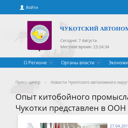
Войти
ЧУКОТСКИЙ АВТОНО
Сегодня: 7 Августа
Местное время: 23:24:34
О Регионе
Органы власти
Экономи
Общие сведения
Губернатор
Государственные программы
Нормативно-правовые акты
Новости
Конкурсы, сведения о вакантных
Порядок рассмотрения обращений
Символик
Правител
Национа
Проекты 
Новости 
Порядок 
Порядок 
Пресс-центр
›
Новости Чукотского автономного округ
Чукотского АО
должностях
приемов
Общественная палата
Полезная информация
СМИ, учрежденные Правительством
Уполном
Оценка р
Чукотка-
Опыт китобойного промысл
Чукотского АО
Защита населения от ЧС
Чукотки представлен в ООН
27.04.20