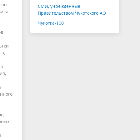
 по
СМИ, учрежденные
росы
Правительством Чукотского АО
,
Чукотка-100
ов
отки
ла,
ов
ия,
е
онного
в, -
нных
я