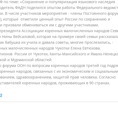
 по теме: «Сохранение и популяризация языкового наследия
одитель ФАДН поделился опытом работы Федерального ведомст
и. В числе участников мероприятия - члены Постоянного фору
й), которые отметили ценный опыт России по сохранению и
и призвали обмениваться им с другими участниками.
президента Ассоциации коренных малочисленных народов Сев
 Нины Вейсаловой, которая на примере своей семьи рассказала
как бабушка их учила и давала советы, многие прослезились, -
нных малочисленных народов Чукотки Елена Евтюхова.
гионов России от Чукотки, Ханты-Мансийского и Ямало-Ненецк
ской и Мурманской областей.
го форума ООН по вопросам коренных народов третий год подря
оренных народов, связанных с их экономическим и социальным
ованием, здравоохранением, защитой прав человека. Согласно
дставителей коренных народов, проживающих в 90 странах.
а