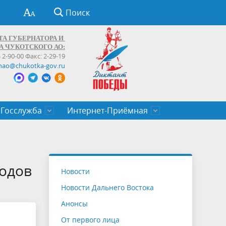
Поиск
ТА ГУБЕРНАТОРА И
А ЧУКОТСКОГО АО:
) 2-90-00 Факс: 2-29-19
hao@chukotka-gov.ru
Госслужба
Интернет-Приёмная
ти
ентров
приказы
Муниципальные образования
Федеральные органы власти
Приоритетные направления
Объявления, конкурсы, заявки
От первого лица
Профессиональное развитие
Оставить обращение (обратная связь)
государственных гражданских
Бизнесу
одов
Новости
служащих Чукотского автономного
Новости Дальнего Востока
округа
Анонсы
От первого лица