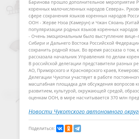
Баринова прошло дополнительное мероприятие РФ
коренных малочисленных народов Севера». Руков
сфере сохранения языков коренных народов Росси
ООН - Жерве Нзоа (Камерун) и Чжан Сяоань (Кита
популяризации родных языков коренных народов 
- Очень эмоциональным было выступление вице–
Сибири и Дальнего Востока Российской Федерации
сохранить родной язык. Во время рассказа о том, 
рассказала начальник Управления по делам коре
В российской делегации представители разных ре
АО, Приморского и Красноярского краев, Кемеров
Делегации Чукотки участвует в работе постоянно
масштабная площадка для обсуждения вопросов к
развитием, культурой, окружающей средой, образ
оценкам ООН, в мире насчитывается 370 млн пре
Новости Чукотского автономного округ
Поделиться: