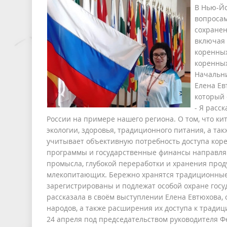
В Нью-Йо
вопросам
сохранен
включая 
коренных
коренных
Начальни
Елена Ев
который 
- Я расс
России на примере нашего региона. О том, что к
экологии, здоровья, традиционного питания, а та
учитывает объективную потребность доступа ко
программы и государственные финансы направля
промысла, глубокой переработки и хранения про
млекопитающих. Бережно хранятся традиционные 
зарегистрированы и подлежат особой охране госу
рассказала в своём выступлении Елена Евтюхова,
народов, а также расширения их доступа к тради
24 апреля под председательством руководителя Ф