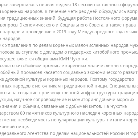
рке завершилась первая неделя 18 сессии постоянного форума
 коренных народов. В течение четырёх дней обсуждались воп
ия традиционных знаний, будущая работа Постоянного форума
вопросы Экономического и Социального Совета, а также права
 народов и проведение в 2019 году Международного года язык
 народов.
к Управления по делам коренных малочисленных народов Чук
тюхова выступила с докладом о поддержке китобойного промыс
осуществляется общинами КМН Чукотки.
казала о китобойном промысле коренных малочисленных народ
итобойный промысел касается социально-экономического развит
кже духовной культуры коренных народов. Поэтому государство
ренных народов к источникам традиционной пищи. Специальны
ются на создание производственной инфраструктуры традици
дукции, научное сопровождение и мониторинг добычи морских
знания и обычаи, связанные с добычей китов. На Чукотке
дарством 80 памятников культурного наследия коренных народо
 отметив необходимость популяризации культуры питания коре
ционной пище.
едерального Агентства по делам национальностей России Игор