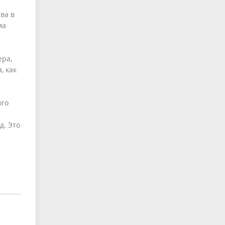
ва в
ма
ера,
, как
ого
д. Это