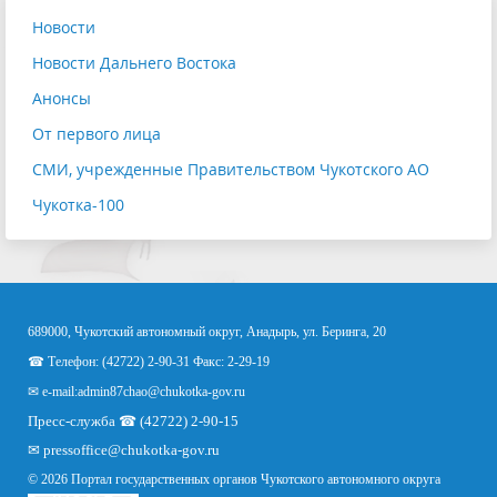
Новости
Новости Дальнего Востока
Анонсы
От первого лица
СМИ, учрежденные Правительством Чукотского АО
Чукотка-100
689000, Чукотский автономный округ, Анадырь, ул. Беринга, 20
☎ Телефон: (42722) 2-90-31 Факс: 2-29-19
✉ e-mail:
admin87chao@chukotka-gov.ru
Пресс-служба ☎ (42722) 2-90-15
✉
pressoffice
@chukotka-gov.ru
© 2026 Портал государственных органов Чукотского автономного округа