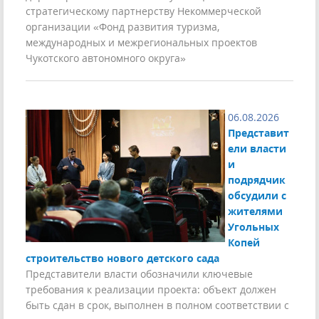
стратегическому партнерству Некоммерческой
организации «Фонд развития туризма,
международных и межрегиональных проектов
Чукотского автономного округа»
06.08.2026
Представит
ели власти
и
подрядчик
обсудили с
жителями
Угольных
Копей
строительство нового детского сада
Представители власти обозначили ключевые
требования к реализации проекта: объект должен
быть сдан в срок, выполнен в полном соответствии с