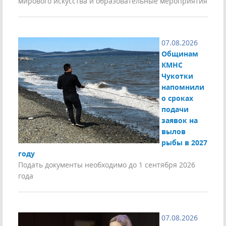
мирового искусства и образовательные мероприятия
07.08.2026
Общинам
КМНС
Чукотки
напомнили
о сроках
подачи
заявок на
вылов
рыбы в 2027
году
Подать документы необходимо до 1 сентября 2026
года
07.08.2026