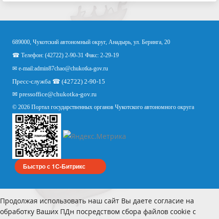
689000, Чукотский автономный округ, Анадырь, ул. Беринга, 20
☎ Телефон: (42722) 2-90-31 Факс: 2-29-19
✉ e-mail:
admin87chao@chukotka-gov.ru
Пресс-служба ☎ (42722) 2-90-15
✉
pressoffice
@chukotka-gov.ru
© 2026 Портал государственных органов Чукотского автономного округа
Быстро с 1С-Битрикс
Продолжая использовать наш сайт Вы даете согласие на
обработку Ваших ПДн посредством сбора файлов cookie с