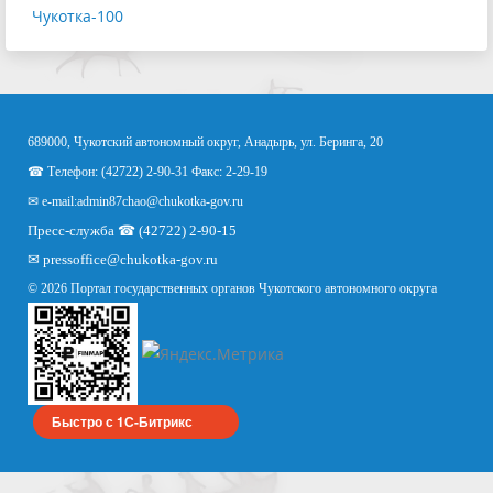
Чукотка-100
689000, Чукотский автономный округ, Анадырь, ул. Беринга, 20
☎ Телефон: (42722) 2-90-31 Факс: 2-29-19
✉ e-mail:
admin87chao@chukotka-gov.ru
Пресс-служба ☎ (42722) 2-90-15
✉
pressoffice
@chukotka-gov.ru
© 2026 Портал государственных органов Чукотского автономного округа
Быстро с 1С-Битрикс