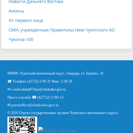
Новости Дальнего Востока
Анонсы
От первого лица
СМИ, учрежденные Правительством Чукотского АО
Чукотка-100
689000, Чукотский автономный округ, Анадырь, ул. Беринга, 20
☎ Телефон: (42722) 2-90-31 Факс: 2-29-19
✉ e-mail:
admin87chao@chukotka-gov.ru
Пресс-служба ☎ (42722) 2-90-15
✉
pressoffice
@chukotka-gov.ru
© 2026 Портал государственных органов Чукотского автономного округа