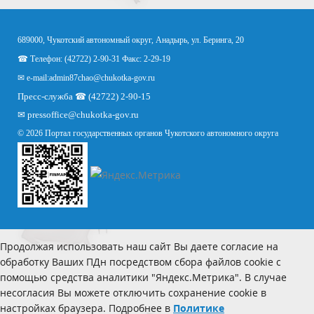
689000, Чукотский автономный округ, Анадырь, ул. Беринга, 20
☎ Телефон: (42722) 2-90-31 Факс: 2-29-19
✉ e-mail:
admin87chao@chukotka-gov.ru
Пресс-служба ☎ (42722) 2-90-15
✉
pressoffice
@chukotka-gov.ru
© 2026 Портал государственных органов Чукотского автономного округа
Продолжая использовать наш сайт Вы даете согласие на
обработку Ваших ПДн посредством сбора файлов cookie с
помощью средства аналитики "Яндекс.Метрика". В случае
несогласия Вы можете отключить сохранение cookie в
настройках браузера. Подробнее в
Политике