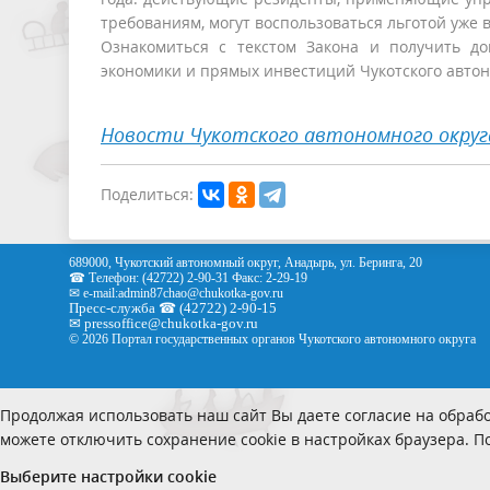
требованиям, могут воспользоваться льготой уже в
Ознакомиться с текстом Закона и получить 
экономики и прямых инвестиций Чукотского авто
Новости Чукотского автономного округ
Поделиться:
689000, Чукотский автономный округ, Анадырь, ул. Беринга, 20
☎ Телефон: (42722) 2-90-31 Факс: 2-29-19
✉ e-mail:
admin87chao@chukotka-gov.ru
Пресс-служба ☎ (42722) 2-90-15
✉
pressoffice
@chukotka-gov.ru
© 2026 Портал государственных органов Чукотского автономного округа
Продолжая использовать наш сайт Вы даете согласие на обрабо
можете отключить сохранение cookie в настройках браузера. 
Выберите настройки cookie