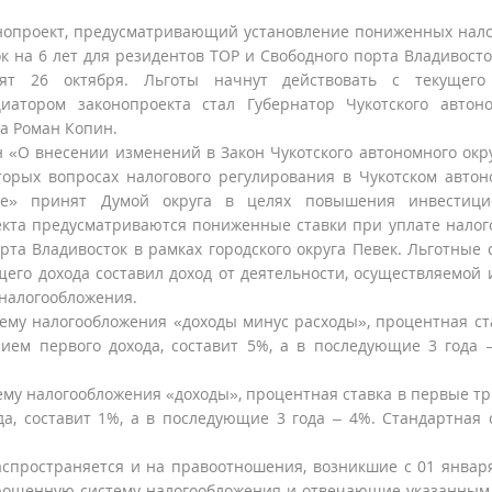
нопроект, предусматривающий установление пониженных нал
ок на 6 лет для резидентов ТОР и Свободного порта Владивосто
ят 26 октября. Льготы начнут действовать с текущего 
иатором законопроекта стал Губернатор Чукотского автон
га Роман Копин.
н «О внесении изменений в Закон Чукотского автономного окр
торых вопросах налогового регулирования в Чукотском авто
ге» принят Думой округа в целях повышения инвестици
екта предусматриваются пониженные ставки при уплате налог
та Владивосток в рамках городского округа Певек. Льготные 
его дохода составил доход от деятельности, осуществляемой 
налогообложения.
му налогообложения «доходы минус расходы», процентная ст
ием первого дохода, составит 5%, а в последующие 3 года 
у налогообложения «доходы», процентная ставка в первые тр
да, составит 1%, а в последующие 3 года – 4%. Стандартная 
аспространяется и на правоотношения, возникшие с 01 январ
рощенную систему налогообложения и отвечающие указанны