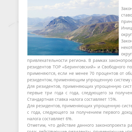
Зако
став
прин
Иниц
окру
Зако
неко
окру
привлекательности региона. В рамках законопро
резидентов ТОР «Беринговский» и Свободного пор
применяются, если не менее 70 процентов от общ
резидентом, применяющим упрощенную систему 
Для резидентов, применяющих упрощенную систе
первые три года с года, следующего за получен
Стандартная ставка налога составляет 15%.
Для резидентов, применяющих упрощенную систем
с года, следующего за получением первого дохо
налога составляет 6%.
Отметим, что действие данного законопроекта р
года: действующие резиденты, применяющие уп