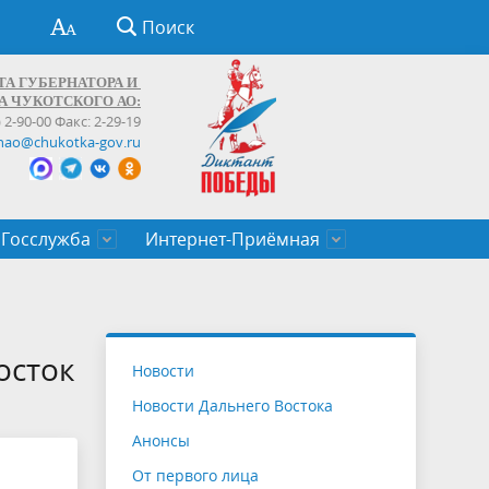
Поиск
ТА ГУБЕРНАТОРА И
А ЧУКОТСКОГО АО:
) 2-90-00 Факс: 2-29-19
hao@chukotka-gov.ru
Госслужба
Интернет-Приёмная
ти
ентров
приказы
Муниципальные образования
Федеральные органы власти
Приоритетные направления
Объявления, конкурсы, заявки
От первого лица
Профессиональное развитие
Оставить обращение (обратная связь)
государственных гражданских
Бизнесу
осток
Новости
служащих Чукотского автономного
Новости Дальнего Востока
округа
Анонсы
От первого лица