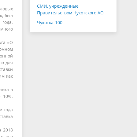
СМИ, учрежденные
оговых
Правительством Чукотского АО
к, был
года.
Чукотка-100
омного
уга «О
номном
онной
ов для
ставки
им как
авка в
– 10%.
и года
ставка
я 2018
м выше