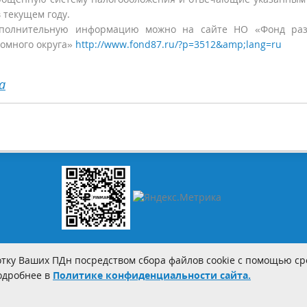
 текущем году.
дополнительную информацию можно на сайте НО «Фонд раз
номного округа»
http://www.fond87.ru/?p=3512&amp;lang=ru
а
тку Ваших ПДн посредством сбора файлов cookie с помощью сре
Подробнее в
Политике конфиденциальности сайта.