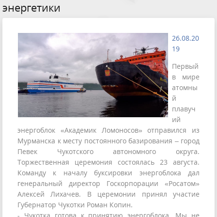
энергетики
26.08.20
19
Первый
в мире
атомны
й
плавуч
ий
энергоблок «Академик Ломоносов» отправился из
Мурманска к месту постоянного базирования – город
Певек Чукотского автономного округа.
Торжественная церемония состоялась 23 августа.
Команду к началу буксировки энергоблока дал
генеральный директор Госкорпорации «Росатом»
Алексей Лихачев. В церемонии принял участие
Губернатор Чукотки Роман Копин.
- Чукотка готова к принятию энергоблока. Мы не