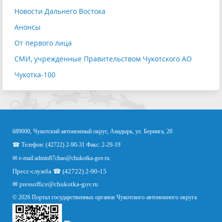
Новости Дальнего Востока
Анонсы
От первого лица
СМИ, учрежденные Правительством Чукотского АО
Чукотка-100
689000, Чукотский автономный округ, Анадырь, ул. Беринга, 20
☎ Телефон: (42722) 2-90-31 Факс: 2-29-19
✉ e-mail:
admin87chao@chukotka-gov.ru
Пресс-служба ☎ (42722) 2-90-15
✉
pressoffice
@chukotka-gov.ru
© 2026 Портал государственных органов Чукотского автономного округа