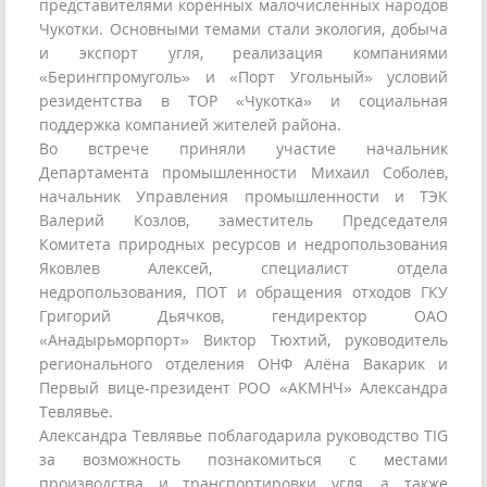
представителями коренных малочисленных народов
Чукотки. Основными темами стали экология, добыча
и экспорт угля, реализация компаниями
«Берингпромуголь» и «Порт Угольный» условий
резидентства в ТОР «Чукотка» и социальная
поддержка компанией жителей района.
Во встрече приняли участие начальник
Департамента промышленности Михаил Соболев,
начальник Управления промышленности и ТЭК
Валерий Козлов, заместитель Председателя
Комитета природных ресурсов и недропользования
Яковлев Алексей, специалист отдела
недропользования, ПОТ и обращения отходов ГКУ
Григорий Дьячков, гендиректор ОАО
«Анадырьморпорт» Виктор Тюхтий, руководитель
регионального отделения ОНФ Алёна Вакарик и
Первый вице-президент РОО «АКМНЧ» Александра
Тевлявье.
Александра Тевлявье поблагодарила руководство TIG
за возможность познакомиться с местами
производства и транспортировки угля, а также