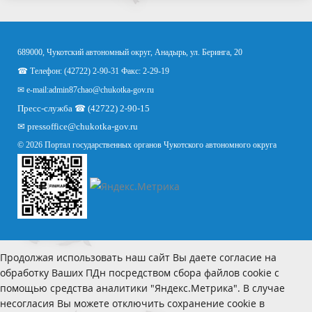
689000, Чукотский автономный округ, Анадырь, ул. Беринга, 20
☎ Телефон: (42722) 2-90-31 Факс: 2-29-19
✉ e-mail:
admin87chao@chukotka-gov.ru
Пресс-служба ☎ (42722) 2-90-15
✉
pressoffice
@chukotka-gov.ru
© 2026 Портал государственных органов Чукотского автономного округа
Продолжая использовать наш сайт Вы даете согласие на
обработку Ваших ПДн посредством сбора файлов cookie с
помощью средства аналитики "Яндекс.Метрика". В случае
несогласия Вы можете отключить сохранение cookie в