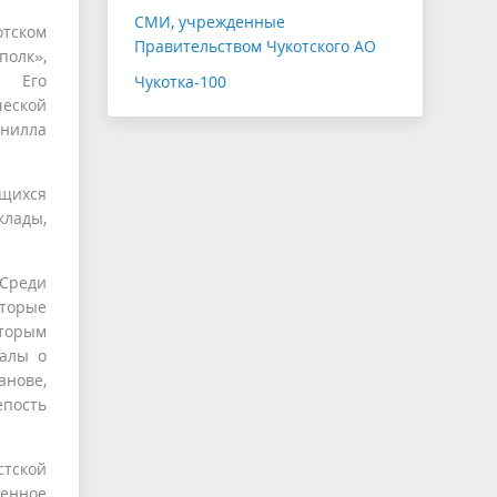
СМИ, учрежденные
тском
Правительством Чукотского АО
полк»,
. Его
Чукотка-100
ческой
нилла
ащихся
клады,
 Среди
оторые
оторым
иалы о
анове,
епость
тской
женное