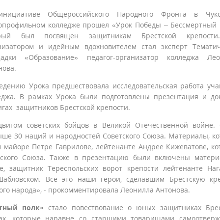
нициативе Общероссийского Народного Фронта в Чуко
опрофильном колледже прошел «Урок Победы – Бессмертный 
орый был посвящен защитникам Брестской крепости
низатором и идейным вдохновителем стал эксперт Темати
адки «Образование» педагог-организатор колледжа Лео
нова.
едению Урока предшествовала исследовательская работа уч
еджа. В рамках Урока были подготовлены презентация и до
игах защитников Брестской крепости.
двигом советских бойцов в Великой Отечественной войне.
ше 30 наций и народностей Советского Союза. Материалы, к
м майоре Петре Гаврилове, лейтенанте Андрее Кижеватове, к
тского Союза. Также в презентацию были включены матер
е, защитник Тереспольских ворот крепости лейтенанте Наг
Шабловском. Все это наши герои, сделавшим Брестскую кр
кого народа», - прокомментировала Леонилла Антонова.
тный полк»
стало повествование о юных защитниках Брес
иках, которые наравне со старшими товарищами самоотвер