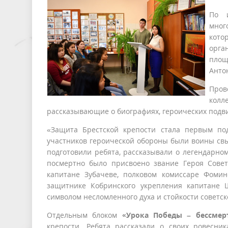
По и
мног
кот
орга
площ
Анто
Пров
колл
рассказывающие о биографиях, героических подв
«Защита Брестской крепости стала первым по
участников героической обороны были воины свы
подготовили ребята, рассказывали о легендарно
посмертно было присвоено звание Героя Сове
капитане Зубачеве, полковом комиссаре Фомин
защитнике Кобринского укрепления капитане 
символом несломленного духа и стойкости советс
Отдельным блоком
«Урока Победы – бессмер
крепости. Ребята рассказали о своих ровесн