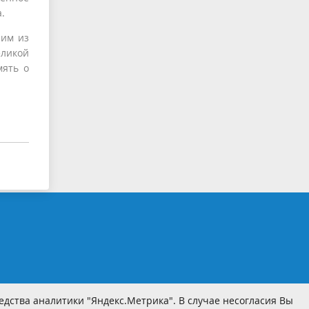
.
ним из
еликой
мять о
дства аналитики "Яндекс.Метрика". В случае несогласия Вы