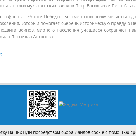
спитанники музыкантских взводов Петр Васильев и Петр Клыпа
ого фронта «Уроки Победы –Бессмертный полк» является од
коления, который помогает сберечь историческую правду о В
подвиги воинов, мирного населения учащиеся сохраняют па
ожила Леонилла Антонова.
а
тку Ваших ПДн посредством сбора файлов cookie с помощью сре