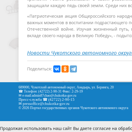
защищали каждую пядь своей земли. Среди них во
«Патриотическая акция Общероссийского народн
важных моментов в воспитании подрастающего по
Отечественной войне. Изучая жизненный путь, 
вкладе своего народа в Великую Победу», - подыт
Новости Чукотского автономного округ
Поделиться:
689000, Чукотский автономный округ, Анадырь, ул. Беринга, 20
☎ Телефон: (42722) 2-90-31 Факс: 2-29-19
✉ e-mail:
admin87chao@chukotka-gov.ru
Пресс-служба ☎ (42722) 2-90-15
✉
pressoffice
@chukotka-gov.ru
© 2026 Портал государственных органов Чукотского автономного округа
Продолжая использовать наш сайт Вы даете согласие на обрабо