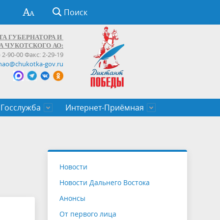
Поиск
ТА ГУБЕРНАТОРА И
А ЧУКОТСКОГО АО:
) 2-90-00 Факс: 2-29-19
hao@chukotka-gov.ru
Госслужба
Интернет-Приёмная
ти
ентров
приказы
Муниципальные образования
Федеральные органы власти
Приоритетные направления
Объявления, конкурсы, заявки
От первого лица
Профессиональное развитие
Оставить обращение (обратная связь)
государственных гражданских
Бизнесу
Новости
служащих Чукотского автономного
Новости Дальнего Востока
округа
Анонсы
От первого лица