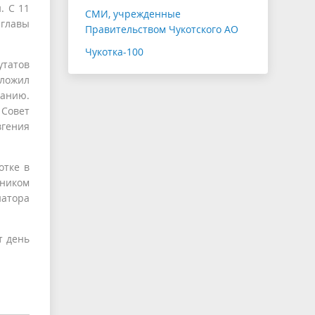
. С 11
СМИ, учрежденные
главы
Правительством Чукотского АО
Чукотка-100
татов
сложил
ланию.
Совет
вгения
отке в
ьником
натора
т день