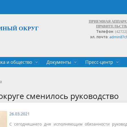
ПРИЕМНАЯ АППАРА
ПРАВИТЕЛЬСТВ
МНЫЙ ОКРУГ
Телефон
: (42722
эл. почта
:
admin87c
ка и общество
Документы
Пресс-центр
а округа
ьство
льные проекты
законов Чукотского АО
Дальнего Востока
поступления
записи и график личных
Население
Органы исполнительной влас
План социального развития ц
Документы,реестры,перечни,
Анонсы
Противодействие коррупции
Обзоры обращений
а
экономического роста
оченные
егулирующего воздействия
100
округе сменилось руководство
26.03.2021
С сегодняшнего дня исполняющим обязанности руково