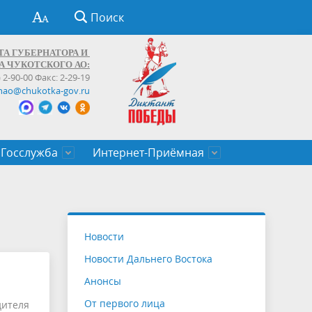
Поиск
ТА ГУБЕРНАТОРА И
А ЧУКОТСКОГО АО:
) 2-90-00 Факс: 2-29-19
hao@chukotka-gov.ru
Госслужба
Интернет-Приёмная
ти
ентров
приказы
Муниципальные образования
Федеральные органы власти
Приоритетные направления
Объявления, конкурсы, заявки
От первого лица
Профессиональное развитие
Оставить обращение (обратная связь)
государственных гражданских
Бизнесу
Новости
служащих Чукотского автономного
Новости Дальнего Востока
округа
Анонсы
От первого лица
дителя