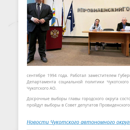
сентябре 1994 года. Работал заместителем Губе
Департамента социальной политики Чукотского
Чукотского АО.
Досрочные выборы главы городского округа состоя
пройдут выборы в Совет депутатов Провиденского 
Новости Чукотского автономного округ