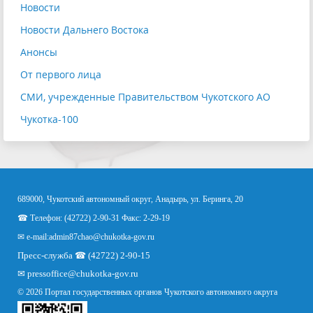
Новости
Новости Дальнего Востока
Анонсы
От первого лица
СМИ, учрежденные Правительством Чукотского АО
Чукотка-100
689000, Чукотский автономный округ, Анадырь, ул. Беринга, 20
☎ Телефон: (42722) 2-90-31 Факс: 2-29-19
✉ e-mail:
admin87chao@chukotka-gov.ru
Пресс-служба ☎ (42722) 2-90-15
✉
pressoffice
@chukotka-gov.ru
© 2026 Портал государственных органов Чукотского автономного округа