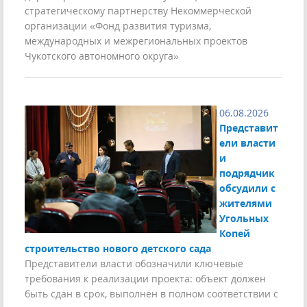
стратегическому партнерству Некоммерческой
организации «Фонд развития туризма,
международных и межрегиональных проектов
Чукотского автономного округа»
06.08.2026
Представит
ели власти
и
подрядчик
обсудили с
жителями
Угольных
Копей
строительство нового детского сада
Представители власти обозначили ключевые
требования к реализации проекта: объект должен
быть сдан в срок, выполнен в полном соответствии с