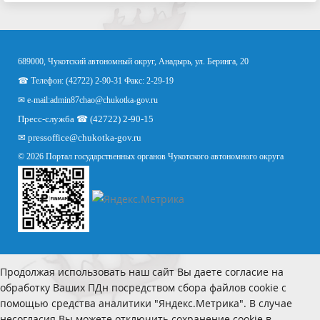
689000, Чукотский автономный округ, Анадырь, ул. Беринга, 20
☎ Телефон: (42722) 2-90-31 Факс: 2-29-19
✉ e-mail:
admin87chao@chukotka-gov.ru
Пресс-служба ☎ (42722) 2-90-15
✉
pressoffice
@chukotka-gov.ru
© 2026 Портал государственных органов Чукотского автономного округа
Продолжая использовать наш сайт Вы даете согласие на
обработку Ваших ПДн посредством сбора файлов cookie с
помощью средства аналитики "Яндекс.Метрика". В случае
несогласия Вы можете отключить сохранение cookie в