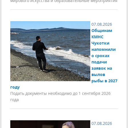
мирового искусства и образовательные мероприятия
07.08.2026
Общинам
КМНС
Чукотки
напомнили
о сроках
подачи
заявок на
вылов
рыбы в 2027
году
Подать документы необходимо до 1 сентября 2026
года
07.08.2026