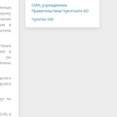
СМИ, учрежденные
лённых
Правительством Чукотского АО
держку
чение
Чукотка-100
ние в
жители
олько
нии в
т (за
ечень
дского
дского
луг по
-99, в