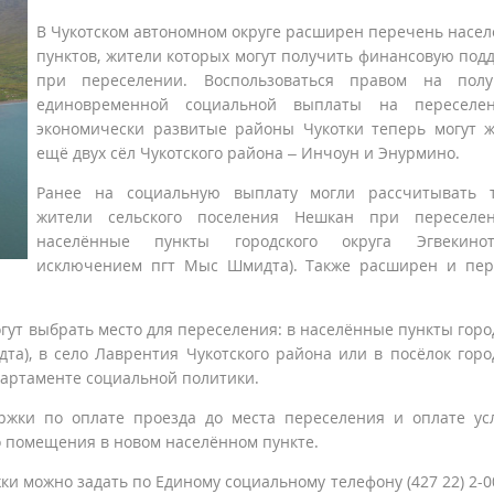
В Чукотском автономном округе расширен перечень насе
пунктов, жители которых могут получить финансовую под
при переселении. Воспользоваться правом на полу
единовременной социальной выплаты на переселе
экономически развитые районы Чукотки теперь могут 
ещё двух сёл Чукотского района – Инчоун и Энурмино.
Ранее на социальную выплату могли рассчитывать т
жители сельского поселения Нешкан при переселе
населённые пункты городского округа Эгвекино
исключением пгт Мыс Шмидта). Также расширен и пер
гут выбрать место для переселения: в населённые пункты горо
та), в село Лаврентия Чукотского района или в посёлок горо
партаменте социальной политики.
ржки по оплате проезда до места переселения и оплате ус
 помещения в новом населённом пункте.
 можно задать по Единому социальному телефону (427 22) 2-00