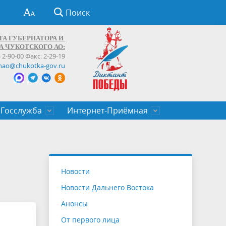
Поиск
ТА ГУБЕРНАТОРА И
А ЧУКОТСКОГО АО:
) 2-90-00 Факс: 2-29-19
hao@chukotka-gov.ru
Госслужба
Интернет-Приёмная
ти
ентров
приказы
Муниципальные образования
Федеральные органы власти
Приоритетные направления
Объявления, конкурсы, заявки
От первого лица
Профессиональное развитие
Оставить обращение (обратная связь)
государственных гражданских
Бизнесу
Новости
служащих Чукотского автономного
Новости Дальнего Востока
округа
Анонсы
От первого лица