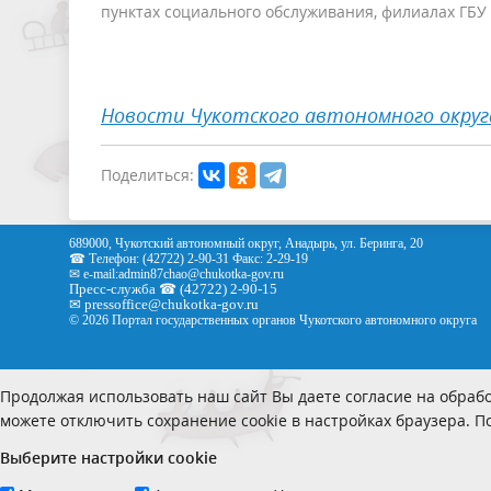
пунктах социального обслуживания, филиалах ГБ
Новости Чукотского автономного округ
Поделиться:
689000, Чукотский автономный округ, Анадырь, ул. Беринга, 20
☎ Телефон: (42722) 2-90-31 Факс: 2-29-19
✉ e-mail:
admin87chao@chukotka-gov.ru
Пресс-служба ☎ (42722) 2-90-15
✉
pressoffice
@chukotka-gov.ru
© 2026 Портал государственных органов Чукотского автономного округа
Продолжая использовать наш сайт Вы даете согласие на обрабо
можете отключить сохранение cookie в настройках браузера. 
Выберите настройки cookie